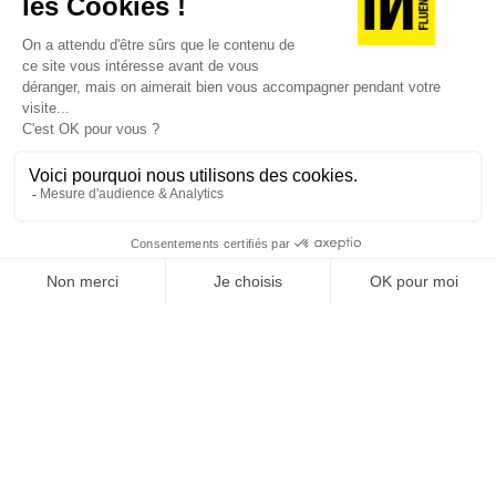
JE DÉCOUVRE LES NUMÉROS PRÉCÉDENTS
Je suis déjà abonné(e) :
je consulte la revue en
version digitale
SUIVEZ-NOUS
@
INfluencialemag