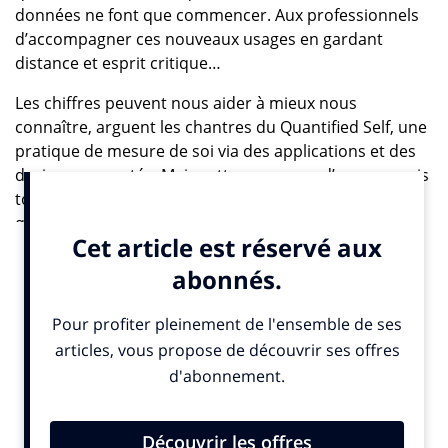
données ne font que commencer. Aux professionnels
d’accompagner ces nouveaux usages en gardant
distance et esprit critique…
Les chiffres peuvent nous aider à mieux nous
connaître, arguent les chantres du Quantified Self, une
pratique de mesure de soi via des applications et des
devices connectés. Mais cette promesse d’un « connais
toi toi-même » à l’aune des datas est plus complexe
qu’il n’y paraît.
Un monde quantifié et archivé
Initiée en 2007 par Gary Wolf et Kevin Kelly de Wired, la
notion de Quantified Self peut facilement séduire, tout
comme l’argumentaire qui la sous-tend. En effet, dans
un monde où tout est déjà quantifié et archivé, où la
data peut être rendue intelligente et produire du sens
par l’analyse, pourquoi ce paradigme ne pourrait-il pas
bénéficer à son principal artisan, l’homme ? Pour les