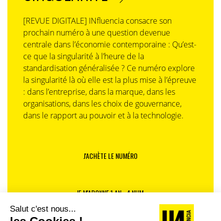
Dans ces conditions, consommer, en plus,
responsable, devient un luxe inabordable, presque
[REVUE DIGITALE] INfluencia consacre son
insolent de la part de ceux, urbains, CSP +, qui peuvent
prochain numéro à une question devenue
encore se le permettre. Un marqueur de classe d’un
centrale dans l’économie contemporaine : Qu’est-
nouveau genre qui va distinguer de façon
ce que la singularité à l’heure de la
particulièrement violente ceux qui veulent des
standardisation généralisée ? Ce numéro explore
marques responsables parce qu’ils peuvent encore y
la singularité là où elle est la plus mise à l’épreuve
avoir accès, et ceux qui ne le peuvent plus. Et qui
: dans l’entreprise, dans la marque, dans les
risquent de ne même plus le vouloir – parce que tant
organisations, dans les choix de gouvernance,
qu’à être de facto exclus d’une consommation
dans le rapport au pouvoir et à la technologie.
responsable et un tant soit peu plaisir, autant se
donner l’illusion de le décider, dans une provocation
triste qui dit beaucoup de l’époque. «
Consommer
J'ACHÈTE LE NUMÉRO
responsable n’est absolument pas une préoccupation pour
moi en ce moment, je n’ai pas l’argent d’acheter du bio ou
du made in France. L’industriel étranger à petit prix me
JE M'ABONNE 1 AN - 4 NUM.
convient très bien.
» Quand l’adaptation devient
impossible, et avec elle la responsabilité, autant la