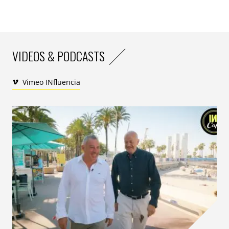
– en 2022, les magasins antigaspi sont le new
Too Good
To Go
qui, en 2019, était lui-même le new
Bon Coin
. «
Un magasin antigaspi vient d’ouvrir à côté de chez moi, je
peux ainsi acheter des légumes et des fruits déclassés ou
hors gabarit (carottes tordues, pommes de terre mal
VIDEOS & PODCASTS
formées, clémentines trop grosses). Ils sont aussi bons et
sains que les autres dits normaux.
»
Vimeo INfluencia
C’est l’opportunisme de toujours, mais devenu
systémique. Un oxymore pour dire le soin apporté à
scroller les prospectus online pour traquer plus que
jamais les bonnes promos, celles qui vont justifier de
faire 15 km de plus en voiture – un investissement au
prix de l’essence actuel – pour économiser un peu.
C’est systématiser la consommation collaborative et
conviviale, le prêt, le troc ou l’échange de services, le
co-voiturage bien sûr mais aussi, demandant un
véritable effort d’organisation et de négociation, la
création de coopératives d’achat du fuel – ensemble on