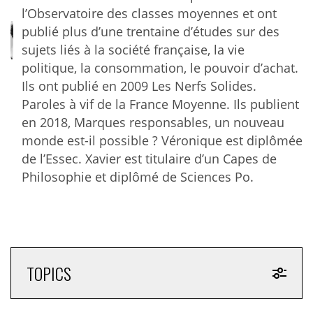
S’adapter toujours plus, et toujours plus vite, c’est
l’Observatoire des classes moyennes et ont
d’abord un ensemble de comportements. C’est, en
publié plus d’une trentaine d’études sur des
période d’inflation, mettre en œuvre des stratégies
sujets liés à la société française, la vie
nouvelles ou réinventer celles qu’ils avaient initiées
politique, la consommation, le pouvoir d’achat.
dans les années 2010 en se forgeant une culture de la
Ils ont publié en 2009 Les Nerfs Solides.
déflation. Des stratégies qu’ils font fonctionner à plein
Paroles à vif de la France Moyenne. Ils publient
pour surmonter les nouvelles difficultés que suscitent,
en 2018, Marques responsables, un nouveau
dans la vie quotidienne, des prix hors de contrôle – «
monde est-il possible ? Véronique est diplômée
L’inflation est un sujet auquel je me heurte au quotidien…
de l’Essec. Xavier est titulaire d’un Capes de
Un plein de gasoil à 80€… Un caddie de courses à moitié
1
rempli à 200€.
»
C’est opérer des coupes claires dans
Philosophie et diplômé de Sciences Po.
ses dépenses, supprimer des postes entiers en
attendant des jours meilleurs : vacances, loisirs,
restaurant, cinéma, les projets de long terme ou
nécessitant un investissement, et l’univers de la
maison, qui après une année 2021 faste souffre en
TOPICS
2022 ; presque -8% sur les six premiers mois de l’année
d’après la FMB. C’est limiter sa consommation dans
tous les domaines possibles et imaginables,