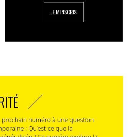
JE M'INSCRIS
RITÉ
n prochain numéro à une question
poraine : Qu’est-ce que la
n généralisée ? Ce numéro explore la