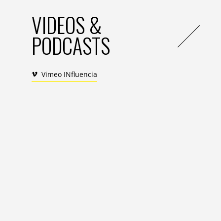
modernes des utilisateurs, mais prédit ég
trente ans. Brillant !
VIDEOS &
Pour Mike McGuire, analyste IT chez la so
PODCASTS
sont tout aussi intéressants pour les arti
données précieuses sur ce qu’écoutent l
artiste étant enclin à programmer plus 
Vimeo INfluencia
musique est plus populaire. « Je pense qu
interaction avec les gens. Si les artistes e
sentiment que leur intégrité a été spoliée
juger de la véracité du propos, laissons
Benjamin Adler / @BenjaminAdlerLARubriq
One’s agit8 ou comment revendiquer en 
Votez pour votre son dans le March Mus