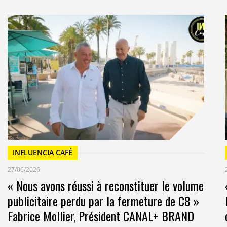
alement quel genre de musique ils auraient aimé il y a
ciété de conseil Gartner, les produits proposés par F#
stes et les maisons de disque. Ils leur procurent des
es consommateurs en fonction des régions, chaque
de concerts dans une zone géographique où sa
’on va voir les marques devenir créatives dans leur
n retirent des bénéfices financiers sans avoir le
, alors c’est du win-win », poursuit McGuire. Pour
 le temps au temps comme disait Cervantes.
ue réalisée en partenariat avec ETO
INFLUENCIA CAFÉ
musique !
27/06/2026
ic Madness de Gold’s Gym
« Nous avons réussi à reconstituer le volume
publicitaire perdu par la fermeture de C8 »
Fabrice Mollier, Président CANAL+ BRAND