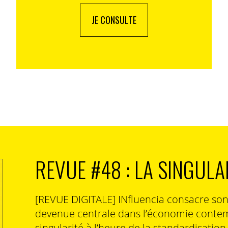
JE CONSULTE
REVUE #48 : LA SINGULA
[REVUE DIGITALE] INfluencia consacre so
devenue centrale dans l’économie contem
singularité à l’heure de la standardisatio