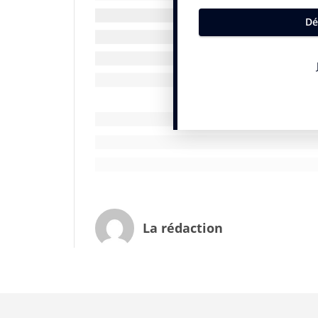
employés fondée par Dan Merritts et Pete
d’attraction auprès des marques. Les ma
radio pour ensuite les placer dans des b
sociaux comme Facebook. De plus, chaque
des artistes et des labels et sponsoriser
avons construit depuis un an nous perme
interagir, quelles marques veulent en fair
sociales doivent faire pour monétiser le
Merritts dans Business Insider.
Un win-win potentiel
Créateur d’expériences musicales pour ma
comme celles qui cartonnent sur Pandora.
La rédaction
esgourdes des consommateurs grâce à des
partager avec leurs amis. Dans sa campagn
dans les années 1980, l’application a co
utilisateurs avec les metadata des chans
Moodagent. Au final, la jonction donne une