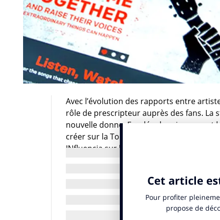
Avec l’évolution des rapports entre artis
rôle de prescripteur auprès des fans. La 
nouvelle donne. Fondée depuis un an et 
créer sur la Toile leurs propres stations 
INfluencia sur la culture, Oxmo Puccino év
Nike en 2011 pour un spot sur l’équipe de F
de deux univers très proches. Les réseaux
comme Spotify et Deezer sont passés par l
musique et annonceurs.
En proposant depuis quelques jours son n