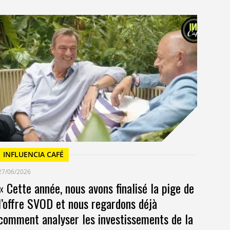
I
23/
Un
at
INFLUENCIA CAFÉ
27/06/2026
« Cette année, nous avons finalisé la pige de
l’offre SVOD et nous regardons déjà
comment analyser les investissements de la