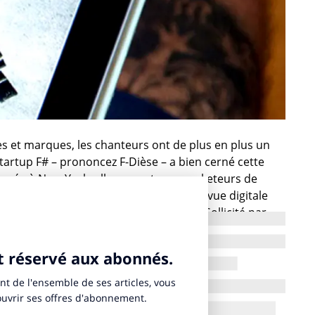
tes et marques, les chanteurs ont de plus en plus un
startup F# – prononcez F-Dièse – a bien cerné cette
basée à New-York, elle permet aux marketeurs de
de radio brandées. Dans la prochaine Revue digitale
oque avec pertinence cette évolution. Sollicité par
rance de football, le rappeur se faisait le porte voix
 sociaux et les sites de streaming peer-to-peer
à, modifiant le contrat de mariage publicitaire entre
ouveau produit publicitaire, la startup de 50