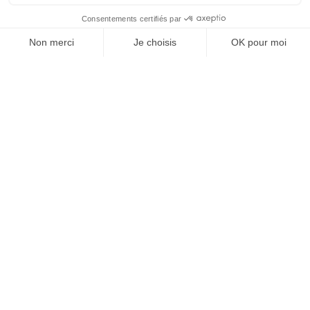
SUIVEZ-NOUS
@
INfluencialemag
Agence web
:
Novius