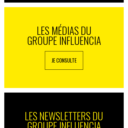
été la plus généreuse avec l’ensemble des
consommateurs-citoyens? Vous pouvez donner votre
avis en répondant à ce petit quizz*. Quant à moi, je
LES MÉDIAS DU
vous donnerai mon avis la semaine prochaine, pour la
suite de cet article sur “la part des anges”. Bon vote et
GROUPE INFLUENCIA
à mercredi prochain.
Laurent Calixte
JE CONSULTE
*bébés rollers d’Evian, campagne Aubade, une
campagne Benetton… et la campagne Myriam. Postez
vos réponses sur la page facebook d’INfluencia
LES NEWSLETTERS DU
GROUPE INFLUENCIA