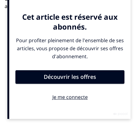
avait décidé de miser 50% d’un budget sur le média
télévision. Et pas 47, 48 ou 54%. Vu l’importance des
sommes en jeu (plusieurs dizaines de millions de
francs à l’époque), je pensais que ces pourcentages
étaient calculés avec précision, grâce à des algorithmes
ou à des équations. Après trois ou quatre secondes
d’hésitation, elle a fini par me répondre: “parce que
c’est ce qui se fait.” On peut sourire, a posteriori, de la
candeur d’une telle réponse. Et s’étonner que les
agences n’aient pas été plus rigoureuses dans la
construction de leurs plans médias. Et pourtant. Cette
époque du “doigt mouillé dans le vent” avait aussi un
avantage : la publicité n’était pas encore dévorée par le
“scientisme”, cette croyance irraisonnée dans la toute-
puissance de la mesure et du chiffre. Elle était post-
soixante-huitarde, joyeuse, libertaire, enivrée et
enivrante, et savait prendre des risques.
Tout a changé avec l’apparition d’Internet, outil grâce