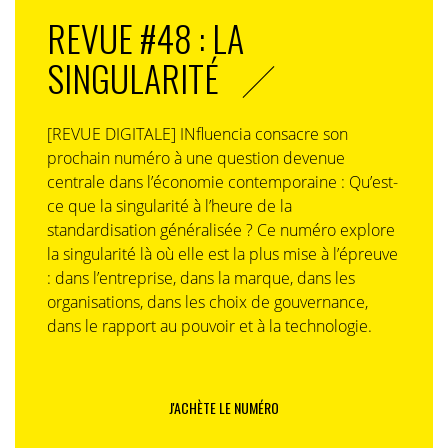
Avec ce glissement qui s’accélère vers une société plus
REVUE #48 : LA
âgée, il est venu le temps de repenser nos priorités à
SINGULARITÉ
l’aune de ce que les individus vont être en capacité de
faire grâce à une technologie au service de l’autonomie
(déjà bien avancée au Japon) et d’un meilleur
[REVUE DIGITALE] INfluencia consacre son
accompagnement, social comme médical, à chaque
prochain numéro à une question devenue
moment d’une vieillesse nécessairement plus active,
centrale dans l’économie contemporaine : Qu’est-
jusqu’à la prise en charge de la dépendance. C’est ce
ce que la singularité à l’heure de la
que propose les scénarios possibles pour la France de
standardisation généralisée ? Ce numéro explore
2040 imaginés récemment par Dylan Buffinton pour la
la singularité là où elle est la plus mise à l’épreuve
Fondation Jean Jaurès.
: dans l’entreprise, dans la marque, dans les
Pour ne pas sombrer dans la tentation d’un jeunisme
organisations, dans les choix de gouvernance,
de façade qui conduirait à faire disparaitre
dans le rapport au pouvoir et à la technologie.
définitivement les séniors (comme dans Le K de Dino
Buzzatti), l’étude nous invite à anticiper une société du
keiro
(respect pour les personnes âgées en japonais)
J'ACHÈTE LE NUMÉRO
en devenant senior-attentif.