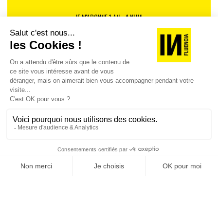
Pour une vie en mieux !
JE M'ABONNE 1 AN - 4 NUM.
JE DÉCOUVRE LES NUMÉROS PRÉCÉDENTS
Je suis déjà abonné(e) :
je consulte la revue en
version digitale
SUIVEZ-NOUS