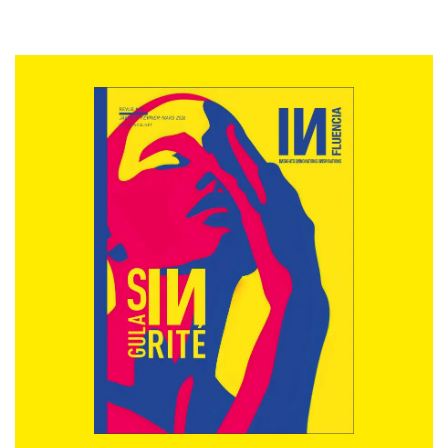
ressenti une discrimination liée à l’âge quand 75% des
DRH admettent privilégier des profils plus jeunes. C’est
pourquoi 80% accepteraient une baisse de
rémunération pour conserver leur emploi
(Étude Page
Group, 2022
).
Et si les seniors sortent ainsi malgré eux du système
économique classique, ils continuent à contribuer
pour fluidifier la vie des actifs (garde des petits enfants,
aidants pour leurs parents) comme la vie en société
avec une implication dans le milieu associatif pour 27%
des plus de 65 ans bénévoles au moins une fois par
mois
(Enquête ENEAD, 202
1). Sans statut, si ce n’est celui
envié de retraité qui a du temps et de l’argent pour ses
loisirs. Mais, avec une moyenne de 1.420 € nets
mensuels en 2023 pour une carrière complète, les
retraités ne sont pourtant pas vraiment à la fête
(Ministère de la Santé et de la Prévention, 2024
).