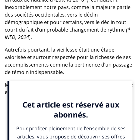
inexorablement notre pays, comme la majeure partie
des sociétés occidentales, vers le déclin
démographique et pour certains, vers le déclin tout
court du fait d’un probable changement de rythme
(*
INED, 2024
).
Autrefois pourtant, la vieillesse était une étape
valorisée et surtout respectée pour la richesse de ses
accomplissements comme la pertinence d’un passage
de témoin indispensable.
Mais, dans une société où désormais seule la jeunesse
est synonyme d’inventivité, de progrès et de savoirs
nécessaires à l’époque (Ok Boomer !), les vieux sont
jugés, parfois sans pitié, comme moins utiles
socialement et/ou improductifs économiquement. Et
sont dès lors priés de laisser la place, sans se plaindre,
en incarnant au mieux nos stéréotypes persistants de
sagesse et de transmission désintéressée, pour