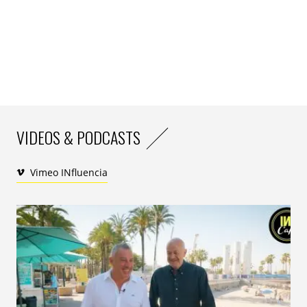
symbolique couperet, fixé dorénavant à 64 ans. Dans
les études et le marketing, la bascule s’opère 10 ans
plus tôt, avec notamment un responsable des achats
(nouveau nom de la fameuse ménagère) qui intéresse
moins au-delà de 50 ans. Pour la science, le
vieillissement est un processus continu qui débute
véritablement dès 30 ans et, selon une récente étude
de l’Université de Stanford, connait des pics
VIDEOS & PODCASTS
d’accélération à 44 et 60 ans. Le fameux coup de vieux !
Pour ajouter à la confusion, l’Université du Michigan a
Vimeo INfluencia
mis à jour une distinction entre âge réel et âge perçu
qui permet, dès 28 ans, de se désolidariser de son âge
chronologique en se projetant jusqu’à 15 ans de moins
que la réalité pour «
se protéger des effets néfastes des
stéréotypes de l’âge sur son estime de soi
». Ainsi, il a été
démontré que plus on avance en âge, plus on a
tendance à retarder l’entrée dans la vieillesse.