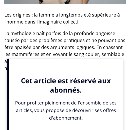
Les origines : la femme a longtemps été supérieure à
l’homme dans l’imaginaire collectif
La mythologie naît parfois de la profonde angoisse
causée par des problèmes pratiques et ne pouvant pas
être apaisée par des arguments logiques. En chassant
les mammifères et en voyant le sang couler, semblable
au leur, les hommes du paléolithique ont créé des
mythes et des rituels qui permettaient
vraisemblablement de faire accepter le massacre. A
l’époque, ce sont les déesses qui dominaient souvent
dans les Panthéons primordiaux. La figure des
déesses-mères originelles en témoigne. Car la femme
est en effet celle qui donne la vie. Et les hommes se
rendent compte que, si même les plus valeureux
chasseurs sont remplaçables, il n’en est rien de la
femme car elle assure la continuité de la tribu.