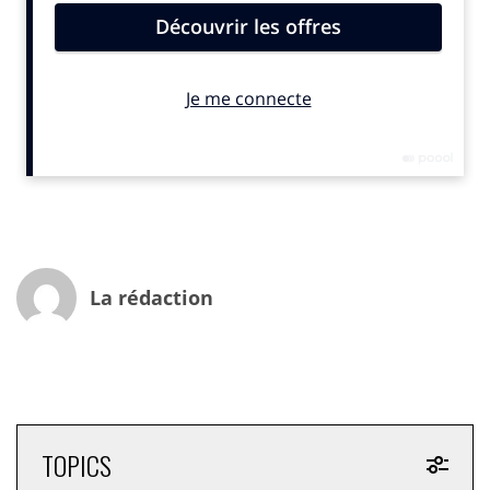
Mais les déesses n’ont alors rien de la figure
protectrice d’une Vierge Marie. Elles inspirent un effroi
religieux terrible et représentent des figures sauvages,
vengeresses et implacables. Bon nombre de sociétés
primitives (en Afrique notamment) rendaient par
exemple un culte à la mante religieuse. Les sociétés
patriarcales ont laissé de côté les femmes mais elles
semblent retrouver leur statut mythologique…
Redéfinition de la figure féminine au XXIème siècle : le
retour de la déesse et de la sorcière
La rédaction
Une exposition se termine tout juste à Paris :
« Sorcières, Mythes et réalités », qui a connu un grand
succès. Elle a (entre autres) consacré le retour de cette
figure. Synonyme de mystère, la sorcière incarne avant
tout la répulsion et la peur de la femme de la part de
l’homme. Comme le résume Michelet : « pour un
TOPICS
sorcier, dix mille sorcières » ! Preuve en est que la