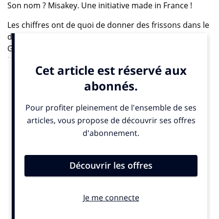
Son nom ? Misakey. Une initiative made in France !
Les chiffres ont de quoi de donner des frissons dans le
dos. Six mois après la mise en place du Règlement
Général sur la Protection des Données (RGPD), deux
jeunes ingénieurs, et Antoine Vadot, ont souhaité
vérifier si les droits d’accès aux données personnelles
étaient bien respectés en France.
Après avoir contacté plus de 400 000 sites, leur constat
est accablant : seulement 1% des plateformes ont
répondu à leur requête dans les trente jours. 83% des
personnes interrogées n’ont pas été en mesure de leur
répondre et 16% disposaient toujours, six mois après
la mise en place du RGPD, d’une adresse email invalide.
Parmi les 10 000 sites qui possédaient une adresse de
messagerie spécifiquement dédiée aux questions liées
à la vie privée, le taux de retour aux demandes des
deux ingénieurs était plus élevé (17%) mais encore bien