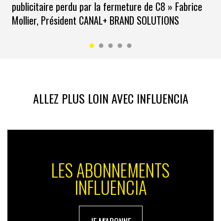
publicitaire perdu par la fermeture de C8 » Fabrice
L’avenir le dira. Mais qui ne tente rien n’a rien… En
attendant, son utilité n’est pas à démontrer.
Mollier, Président CANAL+ BRAND SOLUTIONS
ALLEZ PLUS LOIN AVEC INFLUENCIA
LES ABONNEMENTS
INFLUENCIA