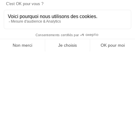
version digitale
SUIVEZ-NOUS
@
INfluencialemag