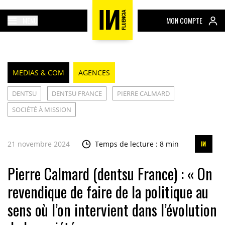
MENU
MON COMPTE
MEDIAS & COM
AGENCES
DENTSU
DENTSU FRANCE
PIERRE CALMARD
SOCIÉTÉ À MISSION
21 novembre 2024
Temps de lecture : 8 min
Pierre Calmard (dentsu France) : « On
revendique de faire de la politique au
sens où l’on intervient dans l’évolution