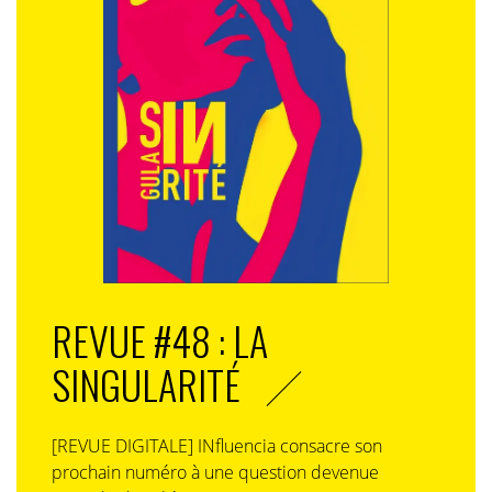
P.C. :
petit à petit mais je vous avoue, et ça n’engage
que moi, que le processus est plus lent qu’espéré. On a
affaire en France, mais c’est tout aussi vrai dans
d’autres pays aussi, à un conservatisme tout de même
spectaculaire. C’est difficile d’aller contre les
injonctions des
headquarters
qui veulent que la
stratégie du média soit prédigéré ou prémâché parce
qu’on fait comme ça depuis 20 ans et qu’on ne fera pas
autrement. Heureusement, le discours que l’on porte
commence à changer les choses et c’est le plus
important. En ce qui concerne certaines de nos actions
visibles du grand public, je peux vous citer deux
REVUE #48 : LA
exemples récents. Tout d’abord une campagne de
recrutement en interne que l’on vient de dévoiler
SINGULARITÉ
autour du handicap (à l’occasion de la Semaine
européenne de l’emploi aux personnes handicapées,
qui a débuté ce lundi 18 novembre, denstu a fait appel
[REVUE DIGITALE] INfluencia consacre son
à plusieurs athlètes paralympiques pour une
prochain numéro à une question devenue
campagne d’affichage,
NDLR
). Certes… c’est une