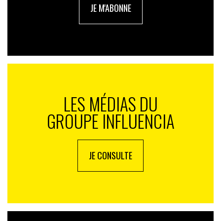
dépassent et je pense qu’il y a une vraie crainte chez
JE M'ABONNE
eux… encore aujourd’hui et c’est triste à dire, de
pouvoir porter cet étendard aussi fièrement que nous.
Il y a quand même une espèce de mythologie attachée
à cette histoire qui ferait que prendre position
présente un risque par rapport à son business et ses
clients. On a justement démontré le contraire, notre
business va bien et nos talents n’ont jamais été aussi
LES MÉDIAS DU
engagés qu’aujourd’hui donc, c’est une hérésie.
GROUPE INFLUENCIA
IN. : pouvez-vous nous donner des exemples de campagnes
produites ces deux dernières années afin de mieux saisir
JE CONSULTE
l’impact sur votre manière de travailler ?
P.C. :
pour être honnête, c’est un ensemble d’éléments
visibles… et invisibles. Parmi les choses qui ne se voient
pas, on a surtout essayé de faire évoluer la façon de
travailler avec nos clients. Je prends quelques petits