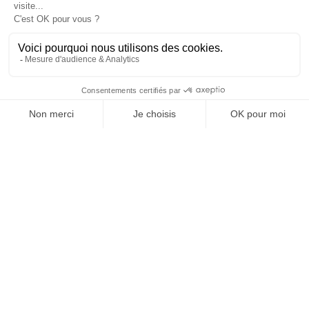
version digitale
SUIVEZ-NOUS
Et puis je vous citerai deux cas pour des clients :
@
INfluencialemag
d’abord la campagne que l’on a réalisée pour
Groupama sur « les gestes qui sauvent » (une série
d’activation sur Twitch et autour des jeux vidéo pour
sensibiliser, avec humour, sur l’importance des gestes
de premier secours, NDLR). Une prise de parole au