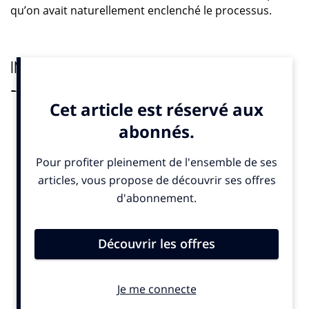
qu’on avait naturellement enclenché le processus.
IN. : on dirait presque que cela vous est tombé dessus…
P. C. :
on pourrait dire ça. D’ailleurs, ce n’est même pas
moi qui me suis rendu compte de ce qui se jouait. Ce
sont des gens plus jeunes de l’entreprise qui ont fini
par me dire : «
Tu sais, tout ce qu’on est en train de faire…
cela fait quasiment de nous une société à
mission ».
Obtenir ce statut c’était finalement la concrétisation
ultime de ce qu’on faisait déjà depuis un moment. Au
moment de choisir officiellement notre mission, on
s’est naturellement orienté sur « concevoir la
communication comme un vecteur d’harmonie sociale
et environnementale ». Des valeurs fortes que chacun
peut porter fièrement. Viennent ensuite nos trois
objectifs statutaires sur la responsabilité de la