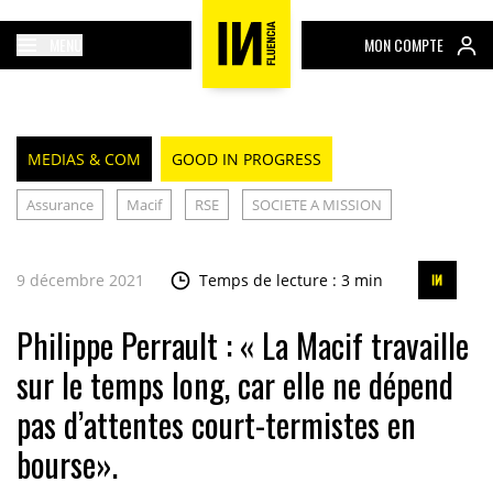
MENU
MON COMPTE
MEDIAS & COM
GOOD IN PROGRESS
Assurance
Macif
RSE
SOCIETE A MISSION
9 décembre 2021
Temps de lecture : 3 min
Philippe Perrault : « La Macif travaille
sur le temps long, car elle ne dépend
pas d’attentes court-termistes en
bourse».