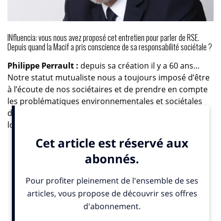
INfluencia: vous nous avez proposé cet entretien pour parler de RSE.
Depuis quand la Macif a pris conscience de sa responsabilité sociétale ?
Philippe Perrault :
depuis sa création il y a 60 ans…
Notre statut mutualiste nous a toujours imposé d’être
à l’écoute de nos sociétaires et de prendre en compte
les problématiques environnementales et sociétales
du moment. Nous travaillons également sur le temps
long car nous ne dépendons pas des attentes court-
termistes des actionnaires boursiers. Si la Macif s’est
toujours impliquée sur les questions liées à la RSE, nos
actions sont plus nombreuses depuis quelques années
car nous souhaitons répondre aux problématiques
actuelles qui ont été notamment mises en avant lors
de la COP21. L’an dernier, nous avons franchi une
nouvelle étape en nous donnant une raison d’être.