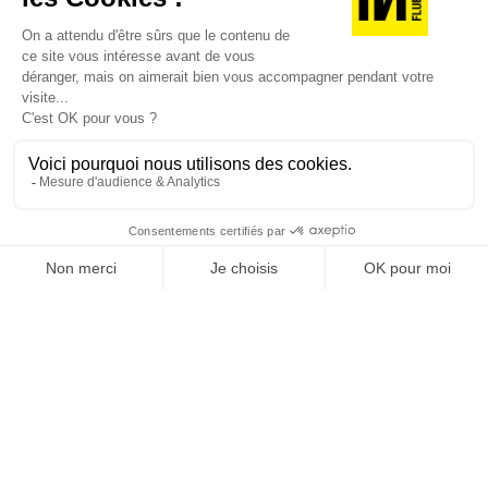
ce que la singularité à l’heure de la
spécifiques à la région.
standardisation généralisée ? Ce numéro explore
la singularité là où elle est la plus mise à l’épreuve
: dans l’entreprise, dans la marque, dans les
organisations, dans les choix de gouvernance,
dans le rapport au pouvoir et à la technologie.
J'ACHÈTE LE NUMÉRO
JE M'ABONNE 1 AN - 4 NUM.
JE DÉCOUVRE LES NUMÉROS PRÉCÉDENTS
Je suis déjà abonné(e) :
je consulte la revue en
version digitale