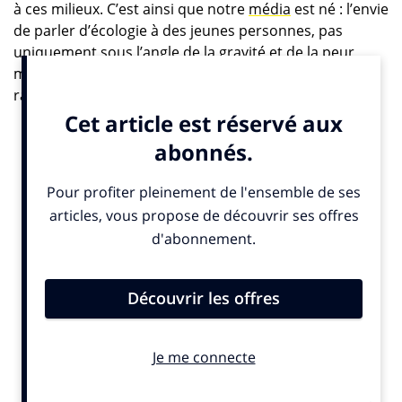
à ces milieux. C’est ainsi que notre
média
est né : l’envie
de parler d’écologie à des jeunes personnes, pas
uniquement sous l’angle de la gravité et de la peur,
mais plutôt sous les aspects positifs : cela nous
rassemble, cela nous connecte à la nature et aux
autres et cela nous rend heureux.
The Good : Green is the new black organise pour la première fois à Paris
une édition de son Conscious Festival. Pouvez-vous nous présenter
rapidement le festival ?
The Conscious Festival
est un événement éducatif et
festif sur la transition écologique et le bien-être. Nous
avons 4 piliers : des conférences, des ateliers de Do it
Yourself (dont un sur la réparation électronique avec
Back Market), des ateliers de « mouvement » : yoga,
méditation, sound healing et des ateliers collaboratifs
comme la fresque du climat. Notre troisième pilier est