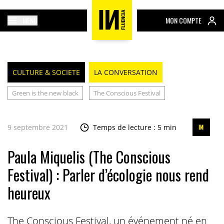
MENU
MON COMPTE
CULTURE & SOCIETE
LA CONVERSATION
Green is the new black
The Conscious Festival
9 septembre 2021
Temps de lecture : 5 min
Paula Miquelis (The Conscious
Festival) : Parler d’écologie nous rend
heureux
The Conscious Festival, un événement né en