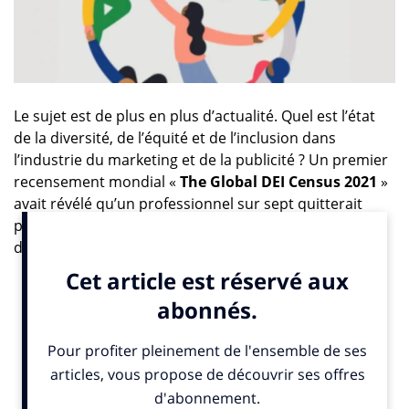
Le sujet est de plus en plus d’actualité. Quel est l’état
de la diversité, de l’équité et de l’inclusion dans
l’industrie du marketing et de la publicité ? Un premier
recensement mondial «
The Global DEI Census 2021
»
avait révélé qu’un professionnel sur sept quitterait
probablement son entreprise et l’industrie en raison
d’un manque de diversité et d’inclusion. Il avait
également identifié que les formes les plus courantes
de discrimination étaient subies sur la base du sexe, de
l’âge et des responsabilités de soins (ceux qui
s’occupent des jeunes, des personnes âgées ou des
malades) ainsi que sur la base de la race, de l’origine
ethnique et du handicap. Depuis ce premier
recensement, une Charte conçue pour compléter les