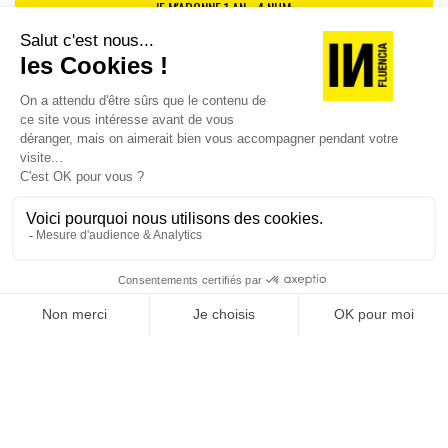
JE M'ABONNE 1 AN - 4 NUM.
JE DÉCOUVRE LES NUMÉROS PRÉCÉDENTS
Je suis déjà abonné(e) :
je consulte la revue en
version digitale
SUIVEZ-NOUS