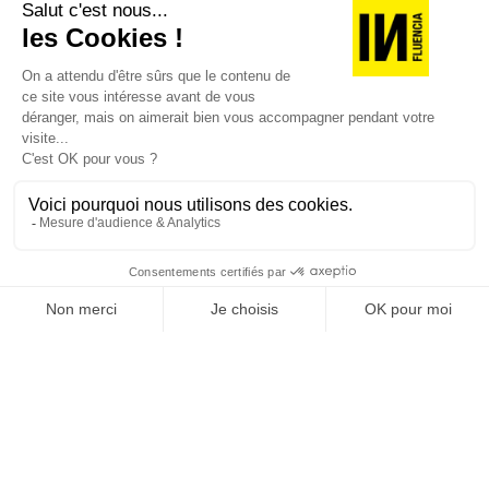
JE DÉCOUVRE LES NUMÉROS PRÉCÉDENTS
Je suis déjà abonné(e) :
je consulte la revue en
version digitale
SUIVEZ-NOUS
@
INfluencialemag