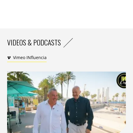
est une opportunité pour y parvenir. Car si elle est
utilisée uniquement pour faire de la répétition au
risque du matraquage et du suivi permanent, elle est
rejetée. Le digital est désormais le média le plus investi,
au propre comme au figuré, par la publicité. Parce que
leur marché est le plus regardé, les professionnels
VIDEOS & PODCASTS
doivent être le plus exemplaire possible dans
l’expérience publicitaire qu’ils développent : moindre
Vimeo INfluencia
encombrement, plus grande transparence, meilleures
mesures des audiences et de leurs actions.
IN : l’Europe digitale peut-elle résister aux Etats-Unis et
à l’Asie ?
DL : résister, ce n’est pas repousser. Mais tenir tête.
Être conquérant. Sûr de nos points de forces. L’Europe
a des talents, une culture, trois langues parmi les plus
parlées au monde (anglais, français, espagnol), des
esprits mathématiques particulièrement bien formés