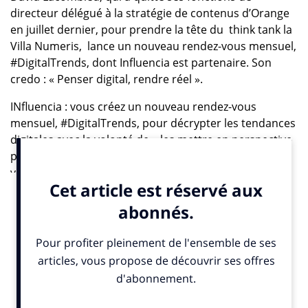
directeur délégué à la stratégie de contenus d’Orange
en juillet dernier, pour prendre la tête du think tank la
Villa Numeris, lance un nouveau rendez-vous mensuel,
#DigitalTrends, dont Influencia est partenaire. Son
credo : « Penser digital, rendre réel ».
INfluencia : vous créez un nouveau rendez-vous
mensuel, #DigitalTrends, pour décrypter les tendances
digitales avec la volonté de « les mettre en perspective
pour rendre leur application concrète ». En quoi cela
va-t-il consister ?
David Lacombled : le virtuel est de plus en plus réel. Il
s’immisce dans tous les pans de notre vie. Avec une
forme d’emballement digital où une innovation chasse
l’autre, avec la crainte pour les individus et pour les
entreprises de rater quelque chose et avec la difficulté
d’être à la fois les spectateurs et les acteurs de cette
révolution. Je crois au mariage fructueux de l’humain et