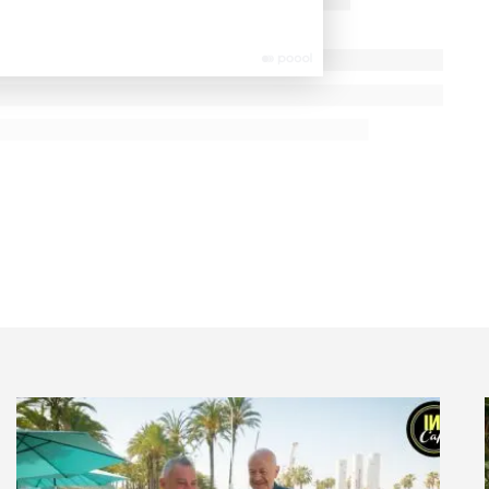
n faire plusieurs. Quand j’ai créé le Swann, en 2013,
ncontré – une fois la transformation et les travaux
 grimpé de 40 % -, nous avons décidé d’en lancer un
aujourd’hui six hôtels opérationnels, tous des quatre
,
Marcel Aymé
(Montmartre) et
Arthur Rimbaud
en,
Alexandre Vialatte
à Clermont-Ferrand et
Jules
 un an le septième, consacré à
Stendhal
, à Nancy, ville
 son roman
Lucien Leuwen
. C’est un auteur pour lequel
 livres, de lettres et d’éditions originales.
te la France mais de faire correspondre un endroit
ns. Autour de ces hôtels, il y a une histoire
e communication. Avant l’acquisition d’un
crivain lié au lieu d’implantation. Le prochain, après
sairement le nom d’une femme de lettres
ande pour justifier un mélange de clientèle
’un hôtel soit rentable, il faut au moins 40