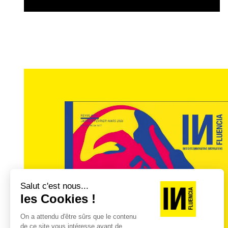
Nous rencontrons désormais d’autres types d
INf. : covid, concurrence de Airbnb, baisse 
vous êtes-vous adapté ?
J.L
. : L’expérience a montré que, lorsqu’il
moins que les autres et quand tout repart
ce qui concerne le confinement, nous avo
travaux dans les hôtels, ce qui a motivé n
délicate autour d’un projet commun.
Nous sommes dans un secteur encore en ple
les touristes. Or, on y a détruit plus de 
offre originale n’a pas vraiment rencontré
Nous rencontrons désormais d’autres types