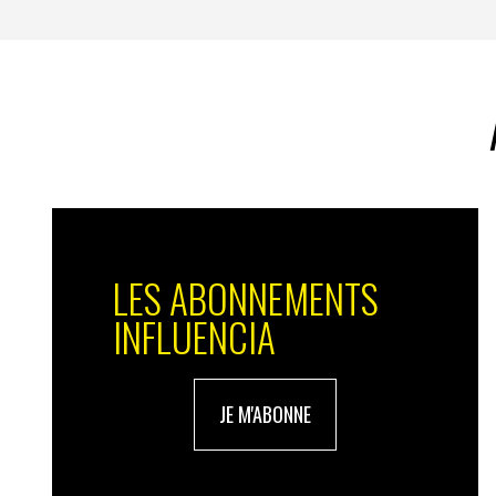
INf. : qu’est-ce exactement qu’un Hôtel Littér
J.L
.: Ce sont des hôtels qui rendent homm
artistiques pour offrir un parcours cultur
de personnages (par exemple, nous avons
personnages de la
Recherche
), de poèmes 
proposer aux visiteurs un séjour sur mesu
Des bibliothèques multilingues d’au-moins 
LES ABONNEMENTS
non loin des éditions originales et des re
possède un espace dédié à l’exposition de
INFLUENCIA
chaque écrivain : des manuscrits, des cré
objets d’époque côtoient des créations co
classiques.
JE M'ABONNE
La vie y est rythmée par des soirées littér
et des spectacles. Avec ma directrice lit
comme de véritables petits centres culturel