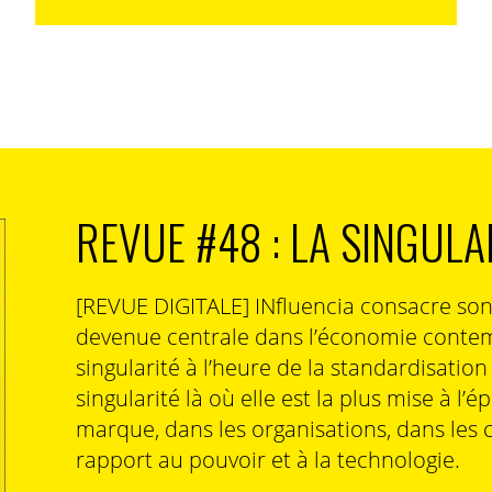
e clientèle
des voyages professionnels de courte durée, etc. Comment
REVUE #48 : LA SINGULA
 y a un ralentissement de l’activité nous ralentissons
 nous repartons plus vite et mieux que les autres. En
ns profité de cette période pour faire de nombreux
[REVUE DIGITALE] INfluencia consacre so
os troupes et les a aidé à passer cette période
devenue centrale dans l’économie contem
singularité à l’heure de la standardisatio
in essor et Paris est une ville très attractive pour
singularité là où elle est la plus mise à l’é
15 000 chambres d’hôtel intramuros. De plus, notre
marque, dans les organisations, dans les 
 d‘équivalent.
rapport au pouvoir et à la technologie.
 de clientèle : les clients professionnels qui