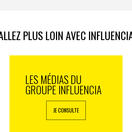
aire ?
age à l’écrivain choisi par de multiples approches
ALLEZ PLUS LOIN AVEC INFLUENCI
el original à leurs hôtes. Les chambres portent le nom
 sélectionné 81 noms sur les presque 200
ou de livres, et sont illustrées d’aquarelles pour
re dans l’univers de l’auteur.
cinq cents livres sont à la disposition des lecteurs,
LES MÉDIAS DU
liures d’art exposées dans les vitrines. Chaque hôtel
s collections réunies au fil des années sur
GROUPE INFLUENCIA
ations de grand couturier, des œuvres d’art et des
ntemporaines d’artistes locaux qui réinterprètent les
JE CONSULTE
aires, des remises de prix, des expositions artistiques
téraire Hélène Montjean, nous concevons chaque hôtel
s au sein de la ville et de leur quartier.