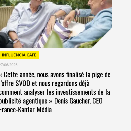
Un
at
INFLUENCIA CAFÉ
27/06/2026
« Cette année, nous avons finalisé la pige de
l’offre SVOD et nous regardons déjà
comment analyser les investissements de la
publicité agentique » Denis Gaucher, CEO
France-Kantar Média