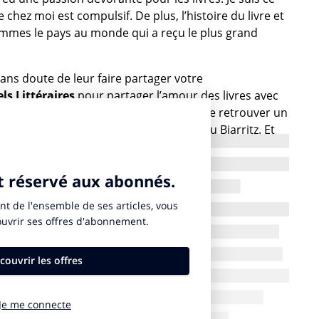
re chez moi est compulsif. De plus, l’histoire du livre et
sommes le pays au monde qui a reçu le plus grand
sans doute de leur faire partager votre
ls Littéraires
pour partager l’amour des livres avec
 pas, mais qui, je le sais, sont heureux de retrouver un
ge à Paris, Rouen, Clermont-Ferrand ou Biarritz. Et
artier historiquement proustien de la plaine Monceau
ureux absolu de son œuvre. – « La recherche du temps
ais faire correspondre un endroit géographique avec