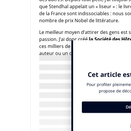
que Stendhal appelait un « liseur » : le liv
de la France sont indissociables : nous 
nombre de prix Nobel de littérature.
Le meilleur moyen d’attirer des gens est 
passion. J’ai donc créé
la Société des Hôte
ces milliers de visiteurs que je ne connais
auteur ou un ouvrage au hasard d’un voya
j’ai commencé par Proust, au cœur du qu
et de Saint-Augustin, car je suis un amo
perdu » a changé mon existence –
Ne pas être présents dans toute la France m
l’écrivain que nous aimons
INf.: : et aujourd’hui ?