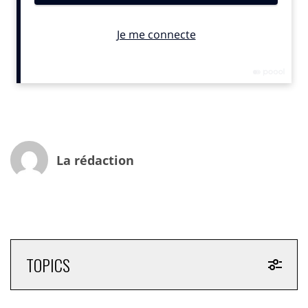
études de consommateurs ainsi que sur des entretiens
menés auprès des observateurs et des acteurs
socioculturels d’aujourd’hui. Un livre pour comprendre
les consommateurs et les citoyens de demain
Editeur : L’Archipel
La rédaction
TOPICS