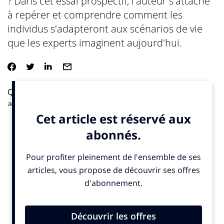
? Dans cet essai prospectif, l'auteur s'attache
à repérer et comprendre comment les
individus s'adapteront aux scénarios de vie
que les experts imaginent aujourd'hui.
Quels seront les comportements du grand public face
aux changements qui affecteront la vie quotidienne
des deux décennies à venir ? Dans cet essai prospectif,
Christian Gatard s’attache à repérer et comprendre
comment les individus s’adapteront aux scénarios de
vie que les experts imaginent aujourd’hui.
L’étude de plusieurs phénomènes (nomadisme ou
sédentarité, la performance, le concept de marque et
les rituels) et de thèmes clés (manger, boire, dormir,
aimer, voyager, etc.) servent une approche nouvelle de
la sociologie de la consommation en se basant sur des