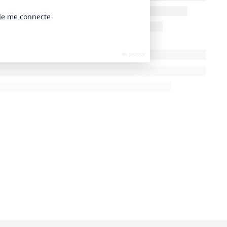
e, cliquer sur une bannière Nissan, écrire le texte,
re avant de soumettre son œuvre. Et le dimanche
» Une customisée.L’opération s’est répétée deux
ges ont ainsi été créées, la familiarité avec la
De Sao Paulo ont gardé leur journal plutôt que de le
 Media a été accordé à la campagne à Cannes! Et oui, la