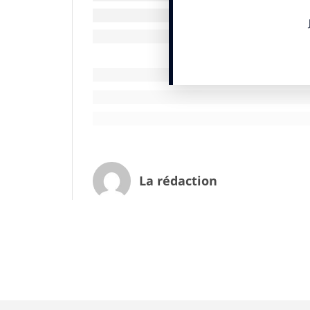
Nissan « échappez à la routine ».
Pour créer cette Une, il fallait aller onlin
télécharger les photos, et bien tout reli
suivant chaque participant recevait « sa 
semaines de suite. Au total plus de 1000 pa
marque a doublé. Les abonnés à O Estado 
jeter après sa lecture. Et un lion d’or en
presse, c’est efficace !
Isabelle Musnik
La rédaction