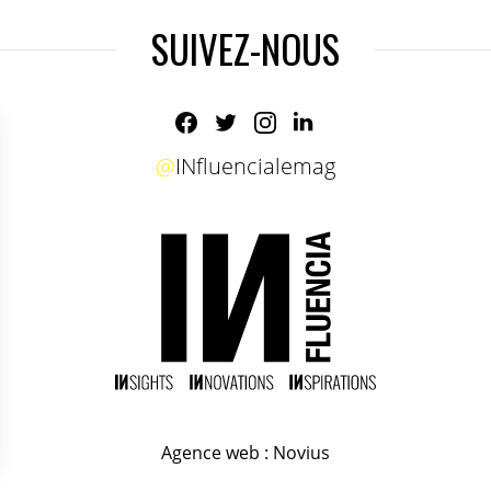
SUIVEZ-NOUS
@
INfluencialemag
Agence web
:
Novius