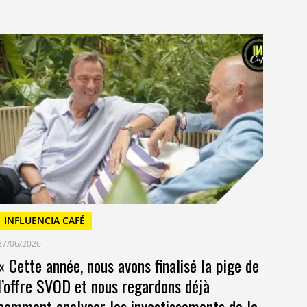
I
23/
Un
at
INFLUENCIA CAFÉ
27/06/2026
« Cette année, nous avons finalisé la pige de
l’offre SVOD et nous regardons déjà
comment analyser les investissements de la