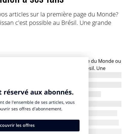
 vos articles sur la première page du Monde?
issan c'est possible au Brésil. Une grande
 de voir vos articles sur la première page du Monde ou
mais grâce à Nissan c’est possible au Brésil. Une
 au pays des « brasileiros », et est encore un petit
liens entre les consommateurs et la marque, l’agence
s mise en œuvre. Les abonnés à l’édition du
ulo – l’un des plus grands du pays et l’une des
r une voiture- ont reçu une Une totalement vide, à
) et se sont vus offrir la possibilité de créer leurs
ion qui correspondait parfaitement au slogan de