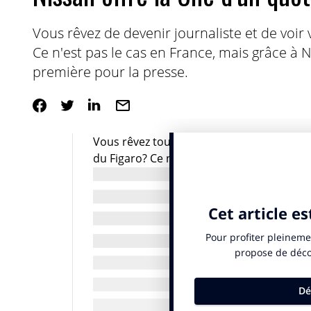
Vous rêvez de devenir journaliste et de voir
Ce n'est pas le cas en France, mais grâce à N
première pour la presse.
Vous rêvez tous de devenir journaliste et
du Figaro? Ce n’est pas le cas en France, 
grande première pour la presse.
Le constructeur automobile est arrivé tard
acteur sur le marché. Pour renforcer les 
Lew Lara/TBWA a eu une idée encore jamai
dimanche du quotidien O Estado de Sao Pa
sources les plus importantes pour achete
l’exception d’une pub (pour Nissan bien sûr
propres articles et photos. Une proposit