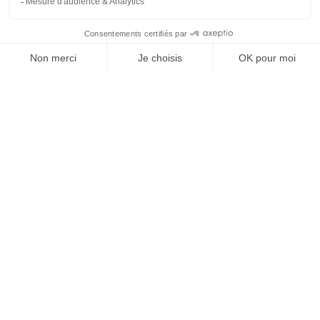
SUIVEZ-NOUS
@
INfluencialemag