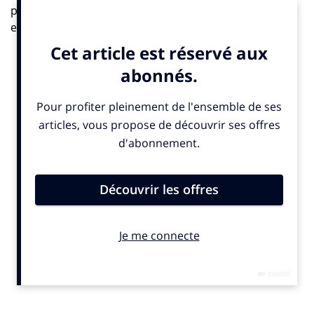
poids lourds de l’industrie pétrolière souhaitant
exploiter les gisements se trouvant dessous. Situé en
République Démocratique du Congo, le parc abrite
plus de 200 espèces mammifères en voie d’extinction
comme les gorilles.
Pour encourager les amoureux de la nature à se
mobiliser contre la destruction de ce joyau naturel,
WWF France lance une application «mob-gaming»
ludique intitulée «L’appel des Gorilles», accessible sur
la page Facebook de l’organisation et également
relayée sur Twitter via le hashtag #SOSVirunga.
Le principe: l’internaute poste son propre portrait de
façon à l’apposer sur un corps de gorille qui
accomplira ensuite une chorégraphie amusante sur un
rythme entraînant. Sur l’étape suivante, chaque
«gorille» recevra un numéro d’identification qui lui
donnera accès à des informations sur l’heure et le lieu