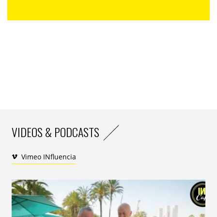
L’idée est de simplement demander au répondant de
verbaliser son expérience à la découverte d’un
stimulus (un produit, un parfum, une idée….), via trois
mots qui lui viennent spontanément à l’esprit.
L’association libre de mots permet ainsi de délivrer une
expression très spontanée de l’émotion, qui
s’affranchit des codes du langage et de la réflexion
consciente. Nous ne sommes pas dans la pensée
organisée, mais bien dans la réaction spontanée
immédiate et non réfléchie (les mots sont dissociés du
VIDEOS & PODCASTS
contexte linguistique, de l’organisation grammaticale,
de la rhétorique …). En demandant trois mots
Vimeo INfluencia
spontanés, on est dans l’ordre du réflexe lexical, de
l’automatisme, de l’inconscient, et donc au plus près de
l’émotion !
Les mots sont analysés isolément, non pas pour leur
sens, mais pour leur compétence à traduire un