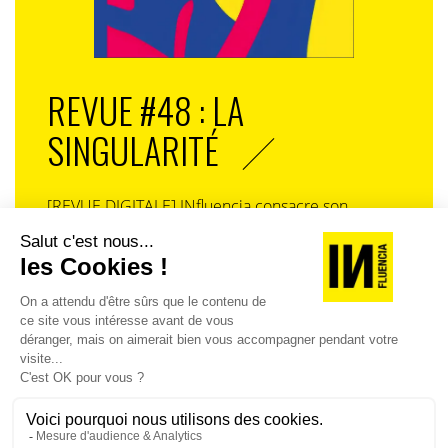
REVUE #48 : LA
SINGULARITÉ
[REVUE DIGITALE] INfluencia consacre son
prochain numéro à une question devenue
centrale dans l’économie contemporaine : Qu’est-
ce que la singularité à l’heure de la
standardisation généralisée ? Ce numéro explore
la singularité là où elle est la plus mise à l’épreuve
: dans l’entreprise, dans la marque, dans les
organisations, dans les choix de gouvernance,
dans le rapport au pouvoir et à la technologie.