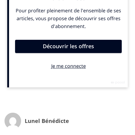
principalement sur le système 2 du cerveau (le système
rationnel, qui nécessite un effort cognitif lent et
conscient) au détriment du système 1 (le système
émotionnel réflexe, automatique et inconscient). Ce
dernier système est pourtant mis en œuvre dans nos
décisions quotidiennes, comme par exemple les
décisions d’achat de produits de consommation
courante.
Alors comment accéder aux émotions ?
Il existe aujourd’hui plusieurs méthodes de mesures
émotionnelles, mais qui sont souvent difficiles à mettre
en place ou incomplètes :
– les mesures passives (non déclaratives) permettent
d’éviter les biais de rationalisation. Il s’agit par exemple
des mesures par IRM (Imagerie par Résonance
Lunel Bénédicte
Magnétique), des mesures physiologiques avec
capteurs, de l’analyse des comportements non