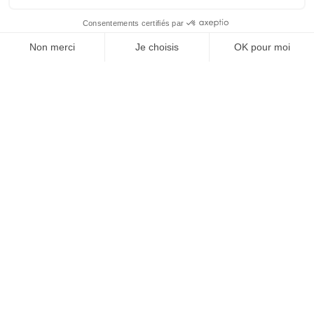
J'ACHÈTE LE NUMÉRO
JE M'ABONNE 1 AN - 4 NUM.
JE DÉCOUVRE LES NUMÉROS PRÉCÉDENTS
Je suis déjà abonné(e) :
je consulte la revue en
version digitale