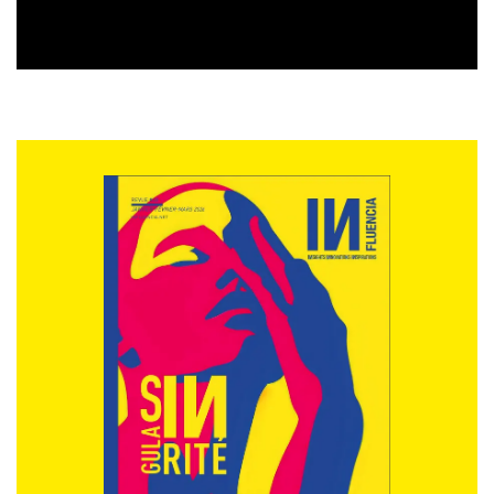
mots ». Rendez-vous le jeudi 14 avril 2016 à 14h30 (Salle
Brongniart) ou vendredi 15 avril à 12h (Salle Eiffel) au
salon Printemps des Etudes, Palais Brongniart Paris.