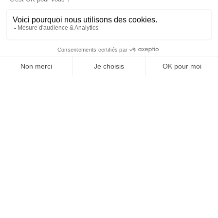
SUIVEZ-NOUS
@
INfluencialemag