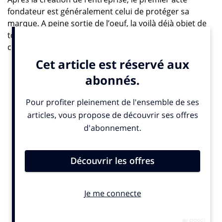
fondateur est généralement celui de protéger sa
marque. A peine sortie de l’oeuf, la voilà déjà objet de
toutes les attentions. Le nom a généralement été
choisi avec soin, pour s’assurer de son unicité. Il porte
les espoirs de ses créateurs, qui y ont mis tout ce en
quoi ils croyaient pour le rendre porteur de sens.
Certaines entreprises s’arrêtent là, ne voyant leur
marque que comme une manière d’être nommées.
Elles restent centrées sur le produit ou le service
qu’elles lancent, parce qu’il est rupturiste ou considéré
comme tel. Elles finissent par se confondre avec lui.
Uber est un des exemples les plus marquants… Le
risque est alors grand de se voir rattraper par d’autres
acteurs capables d’adresser le même niveau de
délivrabilité, et de s’engager dans une course à
l’innovation coûteuse en ressources…
Marquer sa différence