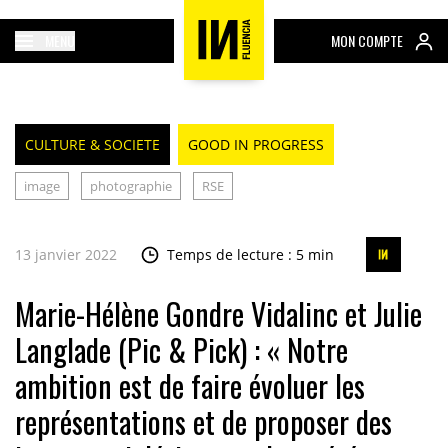
MENU
MON COMPTE
CULTURE & SOCIETE
GOOD IN PROGRESS
image
photographie
RSE
13 janvier 2022
Temps de lecture : 5 min
Marie-Hélène Gondre Vidalinc et Julie
Langlade (Pic & Pick) : « Notre
ambition est de faire évoluer les
représentations et de proposer des