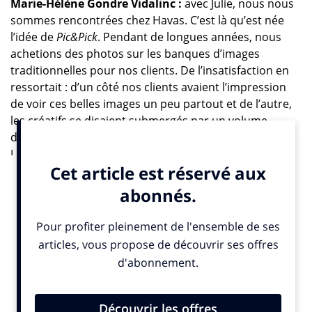
Marie-Hélène Gondre Vidalinc :
avec Julie, nous nous
sommes rencontrées chez Havas. C’est là qu’est née
l’idée de
Pic&Pick
. Pendant de longues années, nous
achetions des photos sur les banques d’images
traditionnelles pour nos clients. De l’insatisfaction en
ressortait : d’un côté nos clients avaient l’impression
de voir ces belles images un peu partout et de l’autre,
les créatifs se disaient submergés par un volume
d’images impressionnant et manquant d’authenticité.
Les photographes, étaient également mécontents car
mal rémunérés par les banques d’images
traditionnelles. On a donc voulu être la première
banque d’images qui va redonner de la valeur aux
images en rémunérant correctement les auteurs de
leurs photos. Voilà comment le modèle est né : 50%
pour les photographes, 45% pour Pic & Pick, et 5% de
versement de dons auprès de 8 partenaires (Fondation
Abbé Pierre, France Alzheimer, Action Enfance,
Premiers de cordée, Le Refuge, Les Maisons de Vincent,