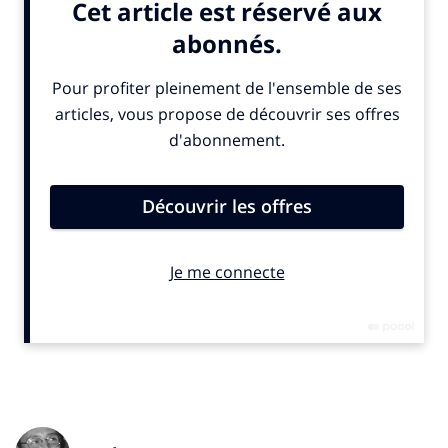
écologiques de notre temps.
Solide sur ses appuis économiques – et ses nouvelles
convictions environnementales diraient les plus
sceptiques –, la Commission européenne a voté
mercredi dernier pour que la part des énergies
renouvelables dans le mix énergétique de l’Union
Européenne passe à 45% d’ici 2030, contre 22%
actuellement, un objectif énoncé pour la première fois
en mars dernier au début de l’invasion. Mais ce n’est
pas tout. Plusieurs sous-objectifs concernant les
secteurs des transports, de la construction, du
chauffage ou du refroidissement urbain ont également
été annoncé. Pour les transports, dont l’impact
environnemental n’est – vraiment – plus à discuter, le
déploiement des énergies renouvelables devrait
aboutir à une réduction de 16% des émissions de gaz à
effet de serre.
Niels Fuglsang
, le rapporteur de cette
nouvelle directive relative à l’efficacité énergétique a