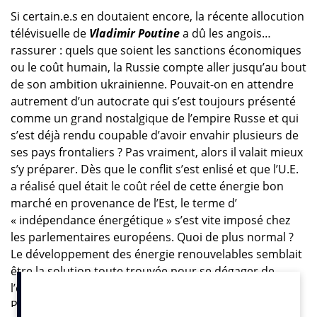
Si certain.e.s en doutaient encore, la récente allocution
télévisuelle de
Vladimir Poutine
a dû les angois…
rassurer : quels que soient les sanctions économiques
ou le coût humain, la Russie compte aller jusqu’au bout
de son ambition ukrainienne. Pouvait-on en attendre
autrement d’un autocrate qui s’est toujours présenté
comme un grand nostalgique de l’empire Russe et qui
s’est déjà rendu coupable d’avoir envahir plusieurs de
ses pays frontaliers ? Pas vraiment, alors il valait mieux
s’y préparer. Dès que le conflit s’est enlisé et que l’U.E.
a réalisé quel était le coût réel de cette énergie bon
marché en provenance de l’Est, le terme d’
« indépendance énergétique » s’est vite imposé chez
les parlementaires européens. Quoi de plus normal ?
Le développement des énergie renouvelables semblait
être la solution toute trouvée pour se dégager de
l’emprise énergétique exercée à leur encontre par
Poutine tout en s’inscrivant dans les enjeux