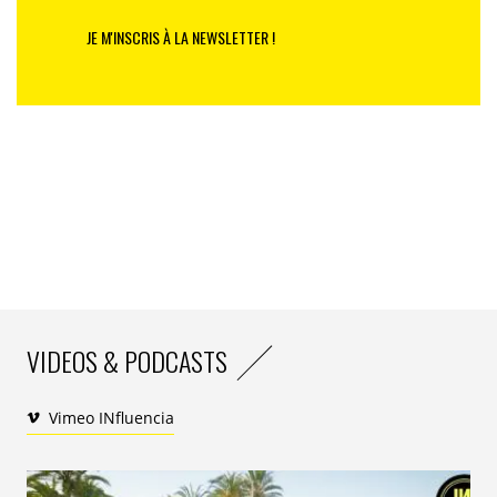
JE M'INSCRIS À LA NEWSLETTER !
Un mix payant ?
Si des objectifs plus élevés sont essentiels pour
atteindre l’indépendance énergétique vis-à-vis de la
Russie et répondre à l’urgence climatique, il pourrait
être surprenant de constater que certains militants
écologistes dévaluent cette approche. En réalité,
beaucoup d’entre eux craignent que l’UE ne sacrifie la
qualité de l’énergie que l’on consomme en faveur de sa
quantité. Les ONG sont nombreuses à pointer du doigt
VIDEOS & PODCASTS
les deux moyens annoncés pour atteindre
partiellement ce nouvel objectif : l’usage de
Vimeo INfluencia
biocarburants et de carburants de synthèse, qui
regroupent tous les carburants, sous forme liquide ou
à l’état gazeux, produits à partir d’électricité