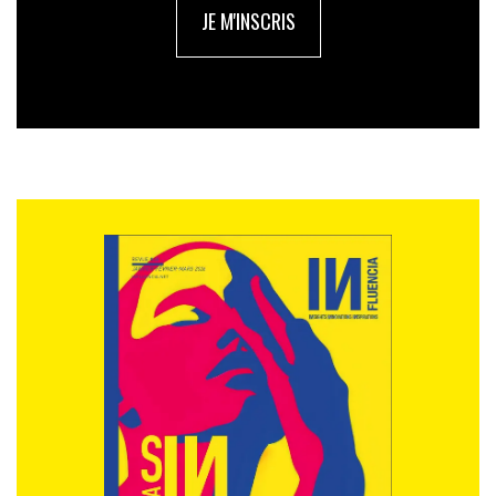
les 5,7 % d’ici 2030. Ces derniers sont créés en
JE M'INSCRIS
mélangeant de l’hydrogène vert avec du dioxyde de
carbone capturé dans l’atmosphère. L’un de leurs
principaux avantages est que, contrairement à
l’hydrogène pur, ils peuvent être utilisés dans les
technologies actuelles. En adoptant un objectif plus
élevé les concernant, le Parlement européen en a
malheureusement profité pour atténuer les exigences
dites d’ « additionnalité », c’est-à-dire l’obligation
d’utiliser de nouvelles sources d’énergie verte pour
créer les carburants de synthèse, afin d’éviter qu’ils ne
monopolisent les rares énergies renouvelables à
disposition.
Pour
Transport & Environment
, encore eux : «
Il ne sert
à rien de produire ces carburants en prenant les énergies
renouvelables existantes du réseau, en les utilisant pour la
production d’hydrogène, puis en comblant le vide par une
demande supplémentaire d’électricité au gaz
». Un objectif