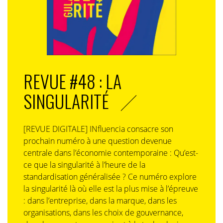
réduit, sans modification de la loi sur l’additionnalité,
aurait été préférable. De son côté, la collective du
bioéthanol a regretté les conclusions de l’ONG. «
On a
toujours tendance à présenter les filières des biocarburants
comme coupées du monde
», a relevé son directeur des
affaires publiques
Nicolas Rialland
. Avant de
REVUE #48 : LA
poursuivre : «
40 % des tonnages restent valorisés sous
forme alimentaire, ce ne sont pas des tonnages perdus
».
SINGULARITÉ
Sans oublier que la guerre en Ukraine implique «
un
contexte tendu
» et ce n’est «
peut-être pas le moment de
fragiliser les filières
», a-t-il souligné. Un pour tous, tous
[REVUE DIGITALE] INfluencia consacre son
contre le
sobriété-washing
.
prochain numéro à une question devenue
centrale dans l’économie contemporaine : Qu’est-
ce que la singularité à l’heure de la
standardisation généralisée ? Ce numéro explore
la singularité là où elle est la plus mise à l’épreuve
: dans l’entreprise, dans la marque, dans les
organisations, dans les choix de gouvernance,