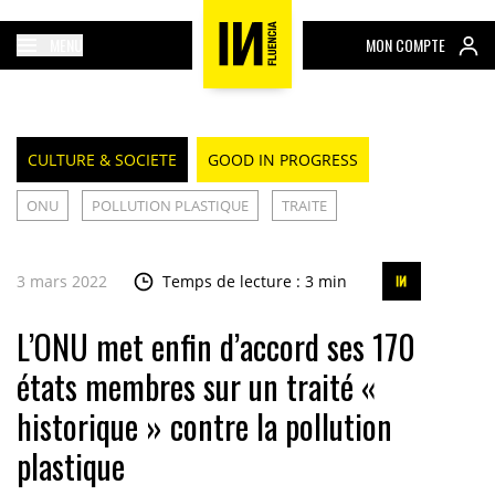
MENU
MON COMPTE
CULTURE & SOCIETE
GOOD IN PROGRESS
ONU
POLLUTION PLASTIQUE
TRAITE
3 mars 2022
Temps de lecture : 3 min
L’ONU met enfin d’accord ses 170
états membres sur un traité «
historique » contre la pollution
plastique