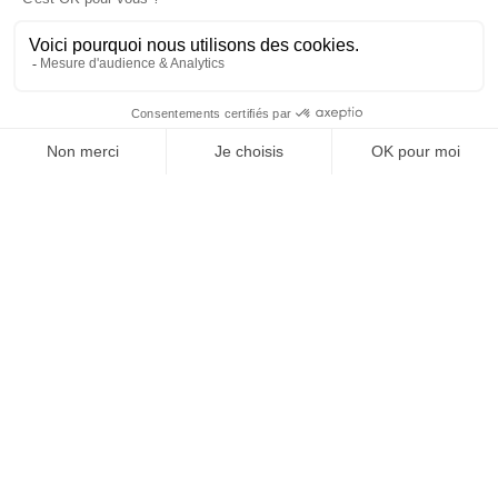
SUIVEZ-NOUS
@
INfluencialemag