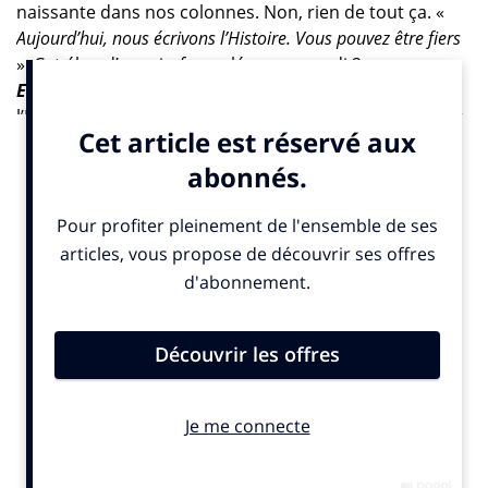
naissante dans nos colonnes. Non, rien de tout ça. «
Aujourd’hui, nous écrivons l’Histoire. Vous pouvez être fiers
». Cet élan d’espoir, formulé ce mercredi 2 mars par
Espen Barth Eide
, ministre norvégien de
l’Environnement à l’Assemblée des Nations unies pour
l’environnement, qu’il préside, vient conclure le
«
processus de négociation internationale sur
l’environnement le plus ambitieux
» depuis l’accord de
Paris.
Une approche fondée sur le «
cycle de vie entier du plastique
»
ème
Les 175 pays membres de cette 5
assemblée réunie
à Nairobi, au Kenya, viennent donc d’adopter une
motion créant un «
comité intergouvernemental de
négociation
», chargé d’écrire un texte juridiquement
contraignant d’ici 2024 pour mettre fin à la pollution
plastique dans le monde. Bien plus qu’un simple coup
d’épée dans l’eau. Les délégués ont convenu de
s’attaquer au problème en adoptant une approche