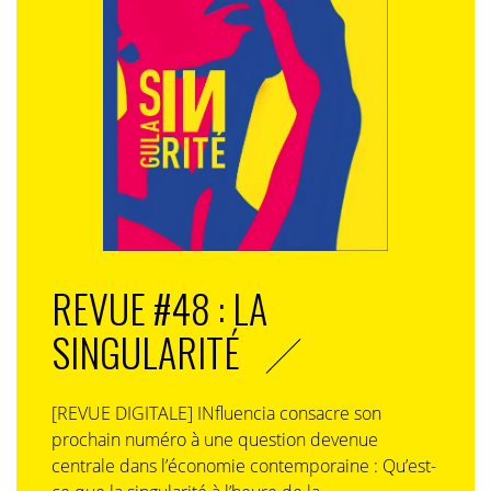
voulez vous refaire votre garde-robe tout en aidant à
dépolluer la planète,
c’est par ici
.
REVUE #48 : LA
SINGULARITÉ
[REVUE DIGITALE] INfluencia consacre son
prochain numéro à une question devenue
centrale dans l’économie contemporaine : Qu’est-