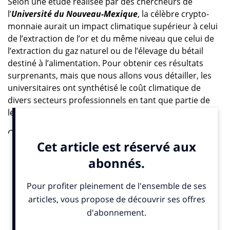
Selon une étude réalisée par des chercheurs de
l’
Université du Nouveau-Mexique
, la célèbre crypto-
monnaie aurait un impact climatique supérieur à celui
de l’extraction de l’or et du même niveau que celui de
l’extraction du gaz naturel ou de l’élevage du bétail
destiné à l’alimentation. Pour obtenir ces résultats
surprenants, mais que nous allons vous détailler, les
universitaires ont synthétisé le coût climatique de
divers secteurs professionnels en tant que partie de
leur capitalisation boursière globale.
Certaines industries, comme le charbon, causent
presque autant de dommages que la valeur totale du
marché qu’elles soutiennent, soit un ratio de 95 %.
D’autres, comme la production porcine, génèrent,
certes, des impacts climatiques énormes mais qu’il est
important de nuancer par leur taille massive. Le
bitcoin, quant à lui, se situe entre les deux. Selon les
économistes, l’impact climatique de sa production a