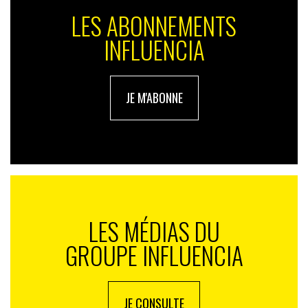
forte intensité de carbone, les émissions globales de
LES ABONNEMENTS
Bitcoin ont diminué au cours des 12 derniers mois en
INFLUENCIA
raison de la forte baisse de la valeur de la crypto-
monnaie. Ses échanges ont ainsi chuté de deux tiers,
plongeant certains mineurs dans la faillite et
conduisant d’autres à réduire leurs activités. Résultat :
JE M'ABONNE
les émissions totales ont baissé d’environ 14 % par
rapport à 2021. Pas de quoi sabrer le champagne pour
autant : elles restent comparables à celles d’un pays
comme le Népal. La vigilance reste d’ordre.
LES MÉDIAS DU
GROUPE INFLUENCIA
JE CONSULTE