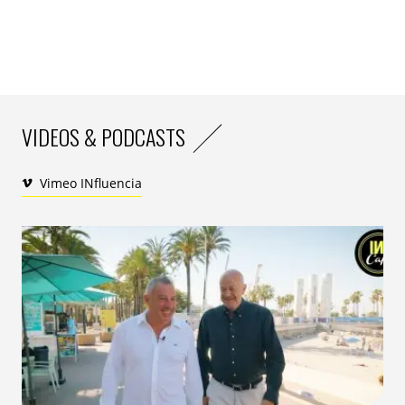
VIDEOS & PODCASTS
Vimeo INfluencia
Une autre étude publiée récemment sur la même
thématique a révélé que la proportion de production
fossile utilisée dans les process d’échange de bitcoin
était bien plus élevée qu’anticipé. L’indice de
consommation électrique de bitcoin de l’université de
Cambridge suit depuis longtemps l’estimation de la
consommation électrique du réseau. Depuis un mois,
ses têtes pensantes ont dévoilé une carte interactive
permettant de comprendre la répartition
géographique des « mineurs » de bitcoins. En