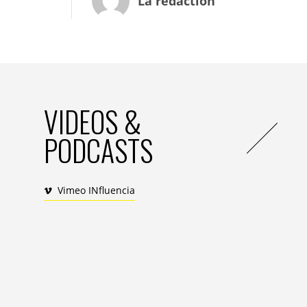
La rédaction
Face à la crise, je ne renoncerai pas !
Les femmes cherchent à se faire du bien 
ressemble à un missile anti-renoncement.
sentir belles (32% des femmes interrogée
beauté et 19% envisagent de louer des 
une soirée).
VIDEOS &
La crise n’efface pas le besoin d’évasion e
PODCASTS
les formules sont étudiées : voyages à l’
aériennes low-cost (48%), auberges de je
23% songent à louer leur maison le temp
dormant chez l’habitant/le particulier.
Vimeo INfluencia
D comme « Do it yourself » ou « Do it toge
Le système D favorise le partage, l’écha
sondées envisager de commander en ligne
soin. Il peut aussi favoriser l’essor de 
pédagogique (30% des répondantes songent