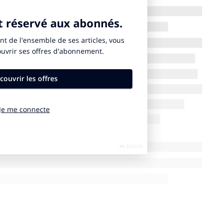
ne aussi l’hébergement : 19% des femmes interrogées
ambres à un étudiant.
nt des évolutions sociologiques
onnable et raisonnée : 79% des répondantes
pillage car il faut « estimer au plus juste ce dont on a
ander si on en a vraiment besoin ». Pour Dominique
malin « manifeste de fortes orientations critiques
nt de comportements futiles, sinon nuisibles, qu’il
ation dans son ensemble ».
mieux consommer, dans des conditions de
son (84%) et la création de produits fait maison sont
mation durable est féminin.
n’a pas de prix mais elle a un coût, surtout en temps
éclarent avoir déjà pratiqué le tourisme médical et
oigner dans les écoles de médecine.