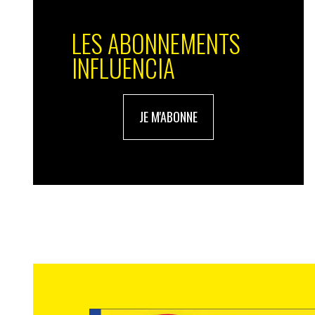
moment opportun, il est également expert
des meilleurs circuits qui les proposent 
LES ABONNEMENTS
Au regard du système D, la proposition d
INFLUENCIA
de consommation citoyenne, durable, conne
marketers dans le réenchantement de l’ex
parfumerie idéale, une consommatrice ind
renseigner mais sans vous agresser ». U
JE M'ABONNE
une parfumerie, c’est comme le royaume d
sublimer, nous les femmes. Le décor du mag
sensuel. Une parfumerie c’est une secon
doivent être mis en valeur, je reproche qu’
chaque produit, quant aux vendeuses prése
clientes tout en respectant leurs goûts ».
peu – du wishfull thinking… mais les décla
Le triple D a de l’avenir. La notion de prop
Comme le fait habilement le système D, l
contraintes en opportunités, et rivaliser 