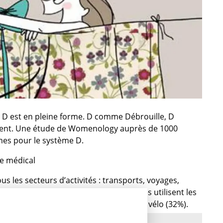
ple D est en pleine forme. D comme Débrouille, D
nt. Une étude de Womenology auprès de 1000
es pour le système D.
e médical
us les secteurs d’activités : transports, voyages,
. Pour faire des économies, les femmes utilisent les
 (34%), le partage de taxis (33%) et le vélo (32%).
heté un billet de train sur trocdestrains.com et 37%