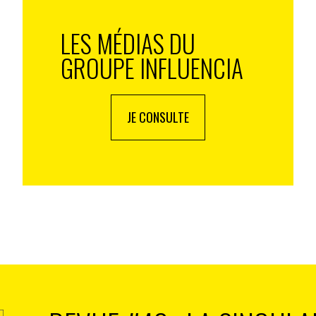
 en matière d’évaluation des produits et de repérage
» souligne Dominique Desjeux.
LES MÉDIAS DU
e valeur des marques doit s’inscrire dans un modèle
GROUPE INFLUENCIA
ctée et créatrice de liens. Il challenge les
périence d’achat. En décrivant son enseigne de
ique que « les vendeuses devraient être là pour vous
ne autre consommatrice ajoute « Quand je suis dans
JE CONSULTE
e la beauté. Tous les atouts sont là pour nous
asin doit être à la fois design, chic, classe et
de maison. Les parfums, les produis cosmétiques
il n’y ait pas assez de conseils d’utilisation pour
ntes dans le magasin, elles devraient conseiller les
 Et t(r)oc ! Ces témoignages relèvent sans doute – un
rations sont là.
riété mutualisée va croître et s’internationaliser.
es acteurs traditionnels devront transformer des
de créativité. Le troc ne devrait pas nous créer de TOC.