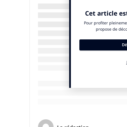
envisagent de le faire. La débrouille gag
envisagent de sous-louer une de leurs ch
Derrière le miroir du système D se cache
Comme le désir d’une consommation rais
affirment avoir un réflexe d’achat anti-gas
besoin pour éviter le gaspillage, se dem
Desjeux, anthropologue, le consommateur 
envers le gaspillage et l’ostentation, auta
pense induits par la société de consomm
Le « horsegate » a accéléré ce désir de 
transparence. Les fruits et légumes de sai
privilégiés (63%). Le souffle de la consom
Le système D a-t-il des limites ? La santé 
de crise : 3% des personnes interrogées d
7% des répondantes se sont déjà faites s