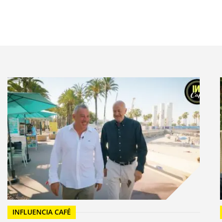
quand on leur répète que tout va mal. Le système D
 Les femmes veulent continuer à se sentir bien et se
s ont déjà fabriqué elles-mêmes leurs produits de
vêtements de grandes marques pour une journée ou
t de divertissement. Au contraire, il le stimule. Toutes
avance ou à la dernière minute (59%), compagnies
unesse (32%), échanges de maison (intention de 31%),
s des vacances, et 31% ont déjà économisé en
ther » ?
nge et peut même rapprocher les générations : 22% des
 à des grands-mères des vêtements tricotés par leur
nouveaux talents en embrassant une dimension
 à se faire coiffer par des apprentis coiffeurs dans
INFLUENCIA CAFÉ