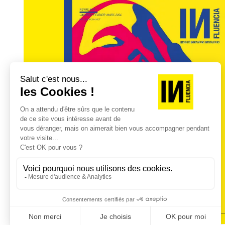
Benjamin SMADJA, Directeur Marketing, 
@womenology @benjamin_smadja