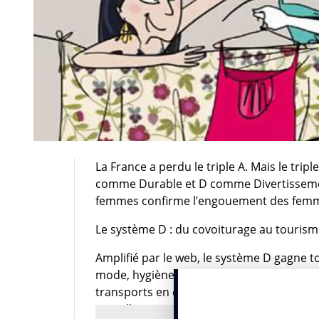
La France a perdu le triple A. Mais le tri
comme Durable et D comme Divertisseme
femmes confirme l’engouement des femm
Le système D : du covoiturage au tourism
Amplifié par le web, le système D gagne to
mode, hygiène-beauté, immobilier et santé
transports en commun (76%), le covoiturage
Par ailleurs, 11% des sondées ont déjà ac