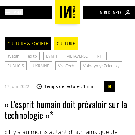
MENU
MON COMPTE
CULTURE & SOCIETE
CULTURE
avatar
edito
LVMH
METAVERSE
NFT
PUBLICIS
UKRAINE
VivaTech
Volodymyr Zelensky
17 juin 2022
Temps de lecture : 1 min
« L’esprit humain doit prévaloir sur la
technologie »*
« Il y a au moins autant d’humains que de