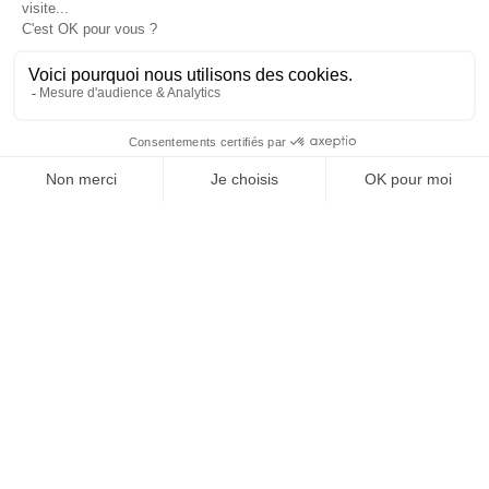
version digitale
SUIVEZ-NOUS
@
INfluencialemag