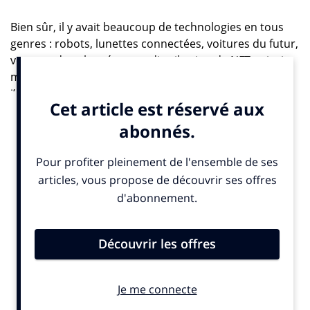
Bien sûr, il y avait beaucoup de technologies en tous
genres : robots, lunettes connectées, voitures du futur,
voyages dans le métavers, distribution de NFT, miroirs
magiques. J’ai conversé avec un charmant petit robot,
j’ai échangé avec
Léon
, avatar léonin créé par
Publicis
pour prendre la fonction de Chief Metaverse Officer
pour le groupe. Dans l’Appartement
LVMH
j’ai testé
« Morpho Beauty » un programme qui analyse toutes
les spécificités de notre visage…
Et puis soudain, il y a eu ce moment inattendu
d’émotion où Volodymyr Zelensky est apparu sur les
écrans d’une des salles de
Vivatech
, pour tenir un
discours diffusé en direct. Vêtu de son célèbre tee-
shirt kaki, le président
–
ou plutôt son hologramme
présent dans plusieurs endroits en Europe
–
s’est