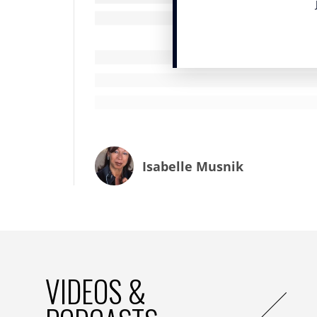
s’identifier à leur tranche d’âge, et préfè
moins dans leur tête. Or, ce jeunisme est
Les marques doivent en prendre conscienc
vie de cette cible et notamment son désir
être considérée comme « le vieux que l’on 
« La revendication de je
Isabelle Musnik
IN. : La sociologue Danielle Rapoport écrit qu
ressenti et âge réel joue-t-il aussi sur leur
S.B. :
oui ! Parmi les 60-75 ans retraités, 
VIDEOS &
avons nommée « Les Jouvences », lesquel
l’avons comparée avec « Les Assumés » qu
Premièrement, d’un point de vue sociodé