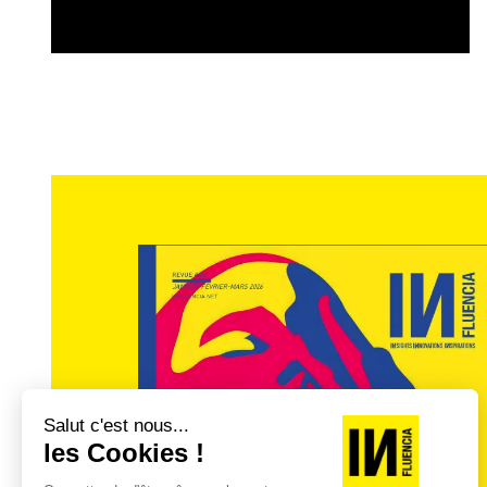
consommation. Grâce à notre étude TGI F
secteurs de consommation particulièremen
produits d’hygiène et de beauté ou encore 
les secteurs de l’apparence et du divert
fréquence. Ils montrent une implication
consommateurs de 30 ans de moins qu’eux
« En beauté, la consommation de
En beauté par exemple, les profils en term
différents entre Jouvences et Assumés. L
ils multiplient les produits et ont tendan
Assumés valorisent l’innocuité, se focalis