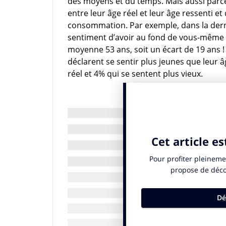
des moyens et du temps. Mais aussi parc
entre leur âge réel et leur âge ressenti et 
consommation. Par exemple, dans la derniè
sentiment d’avoir au fond de vous-même ?
moyenne 53 ans, soit un écart de 19 ans 
déclarent se sentir plus jeunes que leur 
réel et 4% qui se sentent plus vieux.
« Les seniors préfèrent se re
Malgré cela, c’est une population à qui o
représentée soit de façon caricaturale qua
façon esthétique, en gommant les caractér
âgée. Elle est stigmatisée au point que l