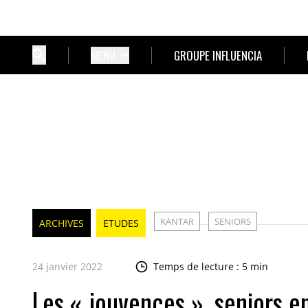
MENU
GROUPE INFLUENCIA
KANTAR
SENIORS
ARCHIVES
ETUDES
24 janvier 2022
Temps de lecture : 5 min
Les « jouvences », seniors e