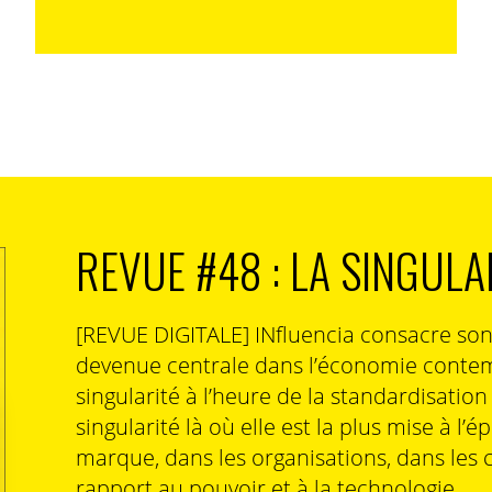
rance, nous avons une vision assez exhaustive des
t investis par les Jouvences tels que la mode, les
les loisirs. Ils sont clairement plus positionnés sur
issement, donc du consommable, à court terme et en
 et des niveaux de consommation proches de
. ​
s seniors est fortement déterminée par l’âge
REVUE #48 : LA SINGULA
ressenti ».
[REVUE DIGITALE] INfluencia consacre so
devenue centrale dans l’économie contem
singularité à l’heure de la standardisatio
es d’attentes et d’attitude shoppers sont aussi très
singularité là où elle est la plus mise à l’é
es premiers sont dans la recherche de performance,
marque, dans les organisations, dans les 
ce à faire des achats « coup de cœur » tandis que les
ent sur la composition et le caractère hypo
rapport au pouvoir et à la technologie.