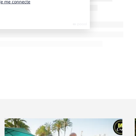
rent se revendiquer plus jeunes qu’ils ne le sont, du
 un puissant driver de consommation chez les seniors.
e et adapter leurs discours aux valeurs et styles de
, plus ou moins grand, de rester jeune ou de ne pas
est ».
unesse semble donc plutôt féminine »
e « l’aventure est au coin de la ride »**. Le gap entre âge
s attitudes et leurs comportements ?
nous avons identifié une cible particulière que nous
s se rajeunissent en moyenne de 33 ans, et nous
i eux, se donnent leur âge à plus ou moins 10 ans.
mographique, on constate que les Jouvences sont