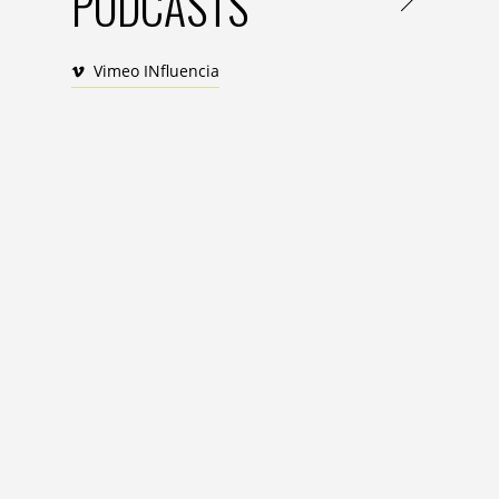
PODCASTS
plutôt des femmes, célibataires et vivant
hommes, mariés et en couple depuis plus
plutôt féminine confirmant au passage qu
Vimeo INfluencia
demeure majoritairement un diktat au fémi
pouvoir d’achat moins importants que les
consomment moins ! La preuve, les Jouven
dire :
« Je préfère
profiter de mon argent plut
chose, je l’achète
sans regarder le prix
».
A l’
et la fourmi.
« Les Jouvences », se rajeunisse
se donnent leur
Concernant leurs valeurs et leurs attitude