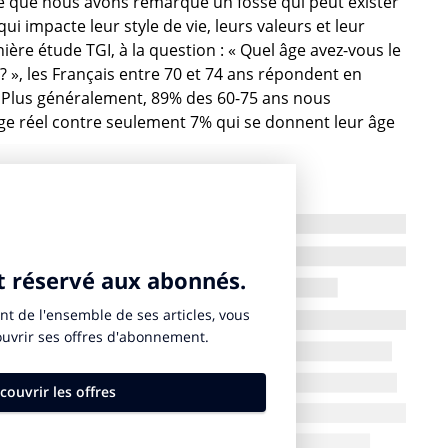
e que nous avons remarqué un fossé qui peut exister
qui impacte leur style de vie, leurs valeurs et leur
re étude TGI, à la question : « Quel âge avez-vous le
 », les Français entre 70 et 74 ans répondent en
! Plus généralement, 89% des 60-75 ans nous
âge réel contre seulement 7% qui se donnent leur âge
vendiquer plus jeunes qu’ils ne le sont »
n parle peu, sous-exposée dans les publicités ou
nd la cible visée par la pub est plutôt jeune, soit de
istiques physiques de l’âge, quand la cible visée est
es seniors eux même refusent bien souvent de