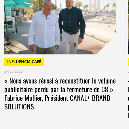
 seules tandis que les Assumés sont plutôt des
 de 20 ans. La revendication de jeunesse semble donc
e la jeunesse, tout comme la beauté ou la minceur,
nin. Autre trait, les Jouvences disposent d’un
 Assumés, mais ce n’est pas pour autant qu’ils
ces aiment dépenser, ils l’assument et s’accordent à
ôt que de l’épargner »
ou encore
« Si j’aime quelque
inverse, les Assumés eux, thésaurisent. C’est la cigale
INFLUENCIA CAFÉ
27/06/2026
« Nous avons réussi à reconstituer le volume
publicitaire perdu par la fermeture de C8 »
nt en moyenne de 33 ans, « Les Assumés » eux,
Fabrice Mollier, Président CANAL+ BRAND
 âge à plus ou moins 10 ans.
SOLUTIONS
s, la première caractéristique des Jouvences, est