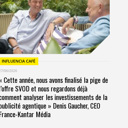
23/
Un
at
INFLUENCIA CAFÉ
27/06/2026
« Cette année, nous avons finalisé la pige de
l’offre SVOD et nous regardons déjà
comment analyser les investissements de la
publicité agentique » Denis Gaucher, CEO
France-Kantar Média