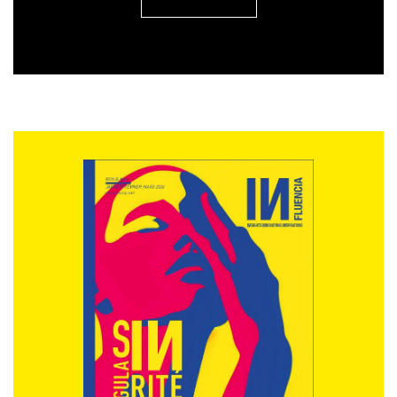
dérèglement » qui n’est plus soutenable.
X.C
. : en même temps, les derniers sondages sur la
question nous disent que 57% des gens aujourd’hui
considèrent que la meilleure façon d’exprimer leurs
désaccords, -en tout cas de faire passer leurs idées et
donc finalement de pousser les dirigeants à
reconnecter avec un agenda partagé-, c’est le vote.
Donc on est face à des gens qui sont encore assez
massivement légalistes, dans le jeu démocratique,
pour lesquels le vote est encore la meilleure façon de
s’exprimer et de faire en sorte que les choses
changent.
IN. : comment peut-on réparer la France, vous croyez que c’est possible
?
X.C
. : pour les Français qu’on interroge, c’est possible,
c’est nécessaire mais il faut trouver les voies et les
moyens pour le faire, de façon urgente. Eux sont prêts