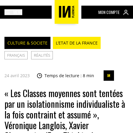
MENU
MON COMPTE
CULTURE & SOCIETE
L’ETAT DE LA FRANCE
FRANÇAIS
RÉALITÉS
24 avril 2023
Temps de lecture : 8 min
« Les Classes moyennes sont tentées
par un isolationnisme individualiste à
la fois contraint et assumé »,
Véronique Langlois, Xavier