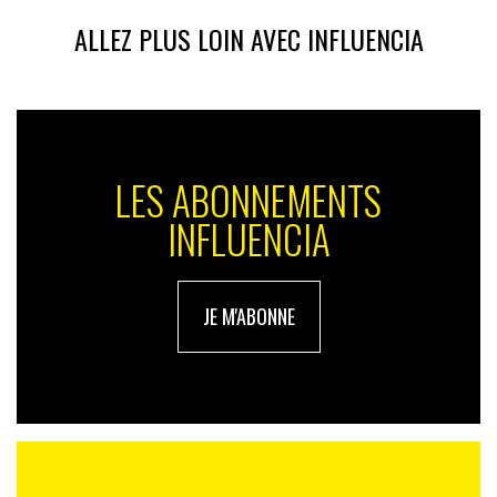
tellement, alors que là aussi on aurait pu s’attendre à un grand
mouvement social. Ils sont résignés ?
ALLEZ PLUS LOIN AVEC INFLUENCIA
X.C. :
sur l’inflation, on est plus dans les solutions
individuelles, dans l’idée de repousser les limites. Et
aussi dans des attentes très fortes par rapport aux
acteurs économiques de la distribution. On n’est pas
face à un mouvement social contre la vie chère,
LES ABONNEMENTS
comme cela a pu se passer dans des pays où l’inflation
INFLUENCIA
n’a rien à voir avec la nôtre, comme en Argentine où il y
a eu dans le passé des mouvements sociaux violents
contre la vie chère. En revanche, l’inflation vient
réactiver ou potentialiser l’idée qu’être sur le fil du
JE M'ABONNE
rasoir toute sa vie, c’est insupportable. Surtout pour
des Français notamment modestes qui estiment qu’un
État en grande difficulté « ne leur en donne pas pour
leur argent », compte tenu de ce qu’ils ont cotisé ou
payé en impôts pour la collectivité depuis des années.