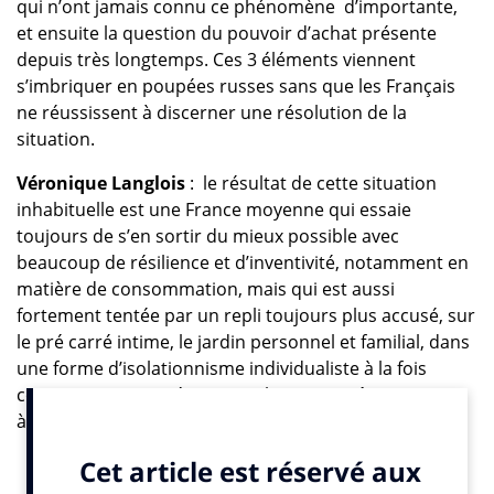
qui n’ont jamais connu ce phénomène d’importante,
et ensuite la question du pouvoir d’achat présente
depuis très longtemps. Ces 3 éléments viennent
s’imbriquer en poupées russes sans que les Français
ne réussissent à discerner une résolution de la
situation.
Véronique Langlois
: le résultat de cette situation
inhabituelle est une France moyenne qui essaie
toujours de s’en sortir du mieux possible avec
beaucoup de résilience et d’inventivité, notamment en
matière de consommation, mais qui est aussi
fortement tentée par un repli toujours plus accusé, sur
le pré carré intime, le jardin personnel et familial, dans
une forme d’isolationnisme individualiste à la fois
contraint et assumé. C’est ça, leur « en même temps »
à eux. Et leur deuxième « en même temps », c’est de
concilier ces aspirations au retrait heureux – « limiter
les dégâts, avec ses proches », avec une envie de voir