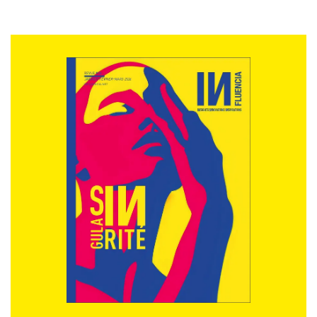
pour encourager chacun à pratiquer la sobriété
numérique. Nous pouvons individuellement
améliorer notre empreinte carbone digitale en gardant
nos smartphones plus longtemps (le bilan carbone de
leur construction est catastrophique), en triant nos e-
mails et en effaçant nos données obsolètes
régulièrement – trions nos données comme nous le
faisons pour nos poubelles afin de diminuer les
données stockées mondiale. Mais aussi en privilégiant
le wifi plutôt que la 4G/5G, en achetant des
équipements numériques reconditionnés ou
d’occasion, en réduisant le temps passé sur des écrans
numériques, ou encore en consommant moins de
vidéos en ligne, y compris des films et des séries en
streaming. Nous
devons tous devenir des citoyens conscients de notre
empreinte carbone numérique.