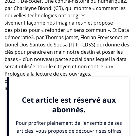
20231. Dé-coder. Une contre-histoire du numérique2,
par Charleyne Biondi (CB), qui montre « comment les
nouvelles technologies ont progres-
sivement façonné nos imaginaires » et propose
des pistes pour « refonder un sens commun ». Et Data
démocratie3, par Thomas Jamet, Florian Freyssenet et
Lionel Dos Santos de Sousa (TJ-FF-LDSS) qui donne des
clés pour prendre en main notre destin et poser les
bases « d’un nouveau pacte social dans lequel la data
serait utilisée pour le citoyen et non contre lui ».
Prologue à la lecture de ces ouvrages,
dialogue improvisé entre gagnants : Charleyne Biondi
interroge les trois co-auteurs.
IN : Comment construire une « data démocratie »
européenne et souveraine quand l’immense majorité des
acteurs de la data intelligence sont non-Européens?
Dans Data Démocratie, nous décrivons comment créer
un écosystème de champions nationaux. Nous