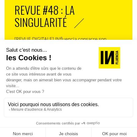
REVUE #48 : LA
SINGULARITÉ
[REVUE DIGITALE] INfluencia consacre son
prochain numéro à une question devenue
centrale dans l’économie contemporaine : Qu’est-
ce que la singularité à l’heure de la
standardisation généralisée ? Ce numéro explore
la singularité là où elle est la plus mise à l’épreuve
: dans l’entreprise, dans la marque, dans les
organisations, dans les choix de gouvernance,
dans le rapport au pouvoir et à la technologie.
J'ACHÈTE LE NUMÉRO