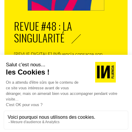
REVUE #48 : LA
SINGULARITÉ
[REVUE DIGITALE] INfluencia consacre son
prochain numéro à une question devenue
centrale dans l’économie contemporaine : Qu’est-
ce que la singularité à l’heure de la
standardisation généralisée ? Ce numéro explore
la singularité là où elle est la plus mise à l’épreuve
: dans l’entreprise, dans la marque, dans les
organisations, dans les choix de gouvernance,
dans le rapport au pouvoir et à la technologie.