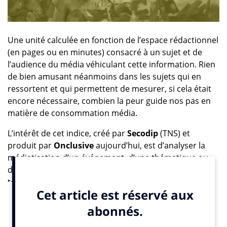
Une unité calculée en fonction de l’espace rédactionnel
(en pages ou en minutes) consacré à un sujet et de
l’audience du média véhiculant cette information. Rien
de bien amusant néanmoins dans les sujets qui en
ressortent et qui permettent de mesurer, si cela était
encore nécessaire, combien la peur guide nos pas en
matière de consommation média.
L’intérêt de cet indice, créé par
Secodip
(TNS) et
produit par
Onclusive
aujourd’hui, est d’analyser la
médiatisation d’un événement, d’une thématique ou
d’une personnalité, et de pouvoir la comparer, dans le
temps, avec celle d’autres sujets.
Cela nous permet, par exemple, de savoir qu’en 2023,
pour la deuxième année consécutive, l’environnement
et la question climatique caracolent en tête des sujets