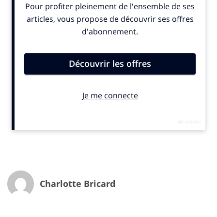
qui ont trouvé la plus grosse caisse de résonance dans
les médias. Ce qui peut passer pour une bonne
nouvelle puisque cela tend à prouver la prise de
conscience collective et l’ampleur du problème.
Vous l’aurez compris, en 2024, nous avons décidé de
rester optimistes. Mais d’un optimisme éclairé,
notamment par ces données que nous a confié le
Service d’information du Gouvernement et que nous
considérons d’utilité publique.
Charlotte Bricard