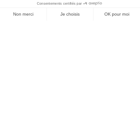
J'ACHÈTE LE NUMÉRO
JE M'ABONNE 1 AN - 4 NUM.
JE DÉCOUVRE LES NUMÉROS PRÉCÉDENTS
Je suis déjà abonné(e) :
je consulte la revue en
version digitale