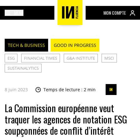
MENU
MON COMPTE
TECH & BUSINESS
GOOD IN PROGRESS
ESG
FINANCIAL TIMES
G&A INSTITUTE
MSCI
SUSTAINALYTICS
8 juin 2023
Temps de lecture : 2 min
La Commission européenne veut
traquer les agences de notation ESG
soupçonnées de conflit d’intérêt