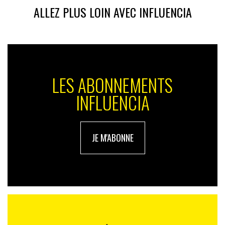
Un déficit de confiance
ALLEZ PLUS LOIN AVEC INFLUENCIA
Cette législation couvrirait l’ensemble des agences qui
fournissent des notations au sein de l’Union. Toutefois,
les services de notation internes, les autorités
nationales et, dans certains cas, les banques centrales
seraient exemptées, tandis que les petites agences de
LES ABONNEMENTS
notation – dont le chiffre d’affaires est inférieur ou égal
INFLUENCIA
à 8 millions d’euros par an – bénéficieraient de règles
plus souples. Les régulateurs de l’UE cherchent à lutter
contre l’écoblanchiment tout en obligeant le secteur
financier à trouver un terrain d’entente sur la question.
JE M'ABONNE
Dans une déclaration récente, l’Autorité européenne
de surveillance a déclaré qu’il était «
crucial
» de clarifier
ce que l’on entend par «
investissement durable
». Il
s’agirait notamment de clarifier le fameux concept de «
contribution » qui se trouve à la base de cette notation
et de fournir des informations supplémentaires sur la
manière dont elle est définie et mesurée. Pour rappel,