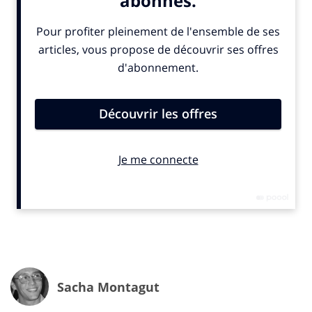
entreprises du
S&P 500
et environ 70 % des entreprises
du
Russell 1000
publient désormais, d’une manière ou
d’une autre, des rapports
ESG
sur leurs activités. Dans
tous les secteurs, dans toutes les tailles d’entreprise et
bien au-delà des frontières européennes, les
organisations se plient aux exigences de cette norme…
et donc aux agences de notations qui la contrôle. Une
poignée d’entre elles dominent actuellement le
secteur, «
notamment MSCI, basé à New York, et
Sustainalytics, qui a été racheté par Morningstar en 2020
»,
rappelle le
Financial Times
. Un grand pouvoir conféré
à des organismes… qui n’en méritent peut-être pas
tant.
Sacha Montagut