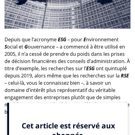
Depuis que l’acronyme
ESG
– pour
E
nvironnement
S
ocial et
G
ouvernance – a commencé à être utilisé en
2005, il n’a cessé de prendre du poids dans les prises
de décision financières des conseils d’administration. À
titre d’exemple, les recherches sur l’
ESG
ont quintuplé
depuis 2019, alors même que les recherches sur la
RSE
– celui-là, vous le connaissez bien –, à savoir un
domaine d’intérêt plus représentatif du véritable
engagement des entreprises plutôt que de simples
modifications apportées à leur modèle économique de
base, ont diminué.
Selon le rapport
Sustainibility reporting in focus
, publié
par
G&A Institute
en 2021, plus de 90 % des