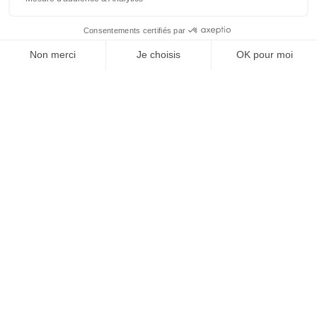
J'ACHÈTE LE NUMÉRO
JE M'ABONNE 1 AN - 4 NUM.
JE DÉCOUVRE LES NUMÉROS PRÉCÉDENTS
Je suis déjà abonné(e) :
je consulte la revue en
version digitale