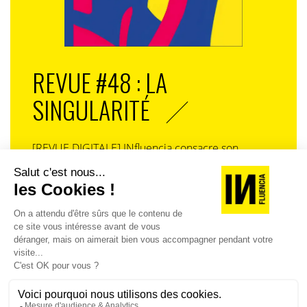
REVUE #48 : LA
SINGULARITÉ
[REVUE DIGITALE] INfluencia consacre son
prochain numéro à une question devenue
centrale dans l’économie contemporaine : Qu’est-
ce que la singularité à l’heure de la
standardisation généralisée ? Ce numéro explore
la singularité là où elle est la plus mise à l’épreuve
: dans l’entreprise, dans la marque, dans les
organisations, dans les choix de gouvernance,
dans le rapport au pouvoir et à la technologie.