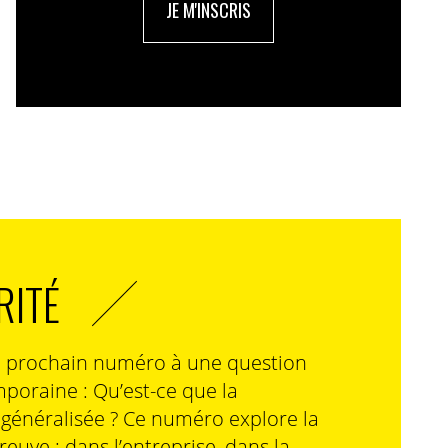
JE M'INSCRIS
RITÉ
n prochain numéro à une question
poraine : Qu’est-ce que la
n généralisée ? Ce numéro explore la
preuve : dans l’entreprise, dans la