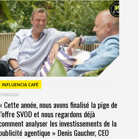
I
23/
Un
at
INFLUENCIA CAFÉ
27/06/2026
« Cette année, nous avons finalisé la pige de
l’offre SVOD et nous regardons déjà
comment analyser les investissements de la
publicité agentique » Denis Gaucher, CEO