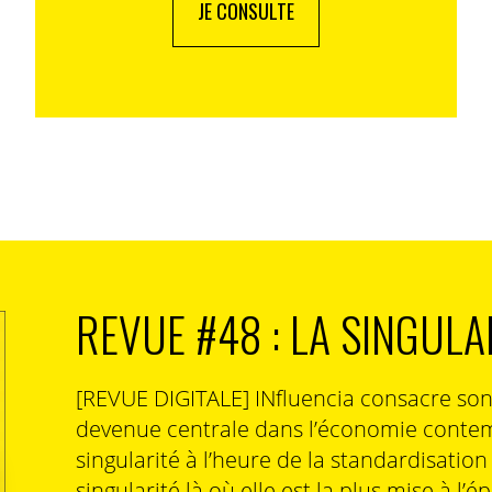
JE CONSULTE
REVUE #48 : LA SINGULA
[REVUE DIGITALE] INfluencia consacre so
devenue centrale dans l’économie contem
singularité à l’heure de la standardisatio
singularité là où elle est la plus mise à l’é