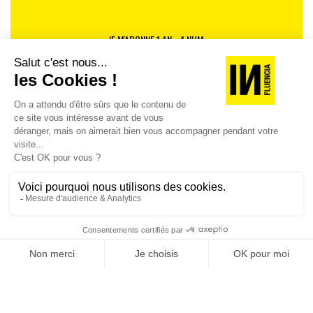
JE M'ABONNE 1 AN - 4 NUM.
JE DÉCOUVRE LES NUMÉROS PRÉCÉDENTS
Je suis déjà abonné(e) :
je consulte la revue en
version digitale
SUIVEZ-NOUS