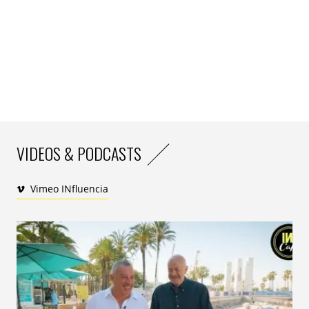
réappropriation de l’espace et de l’imaginaire par le
corps a quelque chose d’animal. En proposant au
corps d’être une interface de jeu, Kinect intègre une
dimension du corps que l’on avait tendance à oublier.
Ces technologies utilisent sa capacité à ne pas
uniquement être un véhicule mais un medium. En cela,
Kinect tient presque du chamanique en ce qu’elle
propose d’utiliser le corps pour se connecter à un
imaginaire.
VIDEOS & PODCASTS
Cette utilisation ludique du corps rappelle la théorie de
Gilbert Durand selon laquelle le passage à l’ère post-
Vimeo INfluencia
moderne opère un transfert du régime diurne au
régime nocturne. Le régime nocturne induisant une
exhibition, une ex-position des sentiments, des
angoisses comme des émotions et non plus leur
négation. Peut-être que cette utilisation archaïque
(dont l’étymologie signifie « du début ») du corps nous
permet à nouveau de nous reconnecter avec la