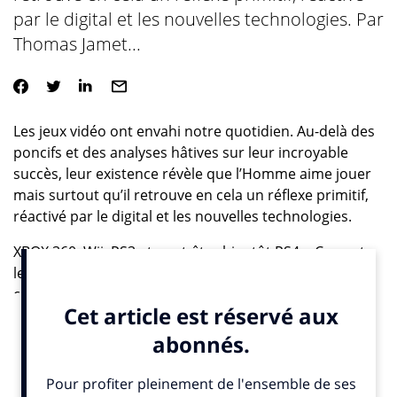
par le digital et les nouvelles technologies. Par
Thomas Jamet...
Les jeux vidéo ont envahi notre quotidien. Au-delà des
poncifs et des analyses hâtives sur leur incroyable
succès, leur existence révèle que l’Homme aime jouer
mais surtout qu’il retrouve en cela un réflexe primitif,
réactivé par le digital et les nouvelles technologies.
XBOX 360, Wii, PS3 et peut-être bientôt PS4… Ce sont
les stars de Noël et de véritables empires se sont
construits sur ce nouveau bien de consommation
courante. Une évolution qui est somme toute très
logique. Car comme le rire, le jeu est le propre de
l’homme. L’homme est non seulement le seul
mammifère à continuer à jouer à l’âge adulte mais