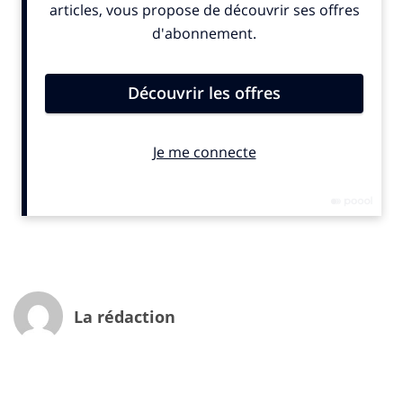
notre espèce et notre civilisation se sont construites
avec le jeu. Ce phénomène est parfaitement décrit par
Johan Huizinga dans Homo Ludens (1938). Dans cet
essai, Huizinga envisage l’étude du jeu comme une
analyse anthropologique, et décrit en quoi – au-delà de
la dimension de connaissance (homo-sapiens) – le jeu
est constitutif de notre espèce dès les origines.
Il importe de redéfinir le ludique à l’aune des nouvelles
technologies, notamment dans l’univers du jeu vidéo.
Car les possibilités offertes sont à présent quasiment
infinies et permettent aujourd’hui de s’aventurer plus
concrètement dans l’imaginaire. Auparavant, la
pratique du joystick, du clavier ou du pad limitait le
contact avec l’univers imaginaire développé dans les
La rédaction
jeux vidéos. Ces interfaces inter-médiaient,
interrompaient le contact avec l’imaginaire et le
rendaient par définition plus distant. Ce type de jeu est
à présent dépassé par une nouvelle génération