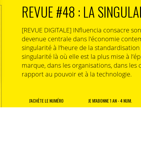
REVUE #48 : LA SINGULA
[REVUE DIGITALE] INfluencia consacre so
devenue centrale dans l’économie contem
singularité à l’heure de la standardisatio
singularité là où elle est la plus mise à l’é
marque, dans les organisations, dans les 
rapport au pouvoir et à la technologie.
J'ACHÈTE LE NUMÉRO
JE M'ABONNE 1 AN - 4 NUM.
Je suis déjà abonné(e) :
je consulte la revue en vers