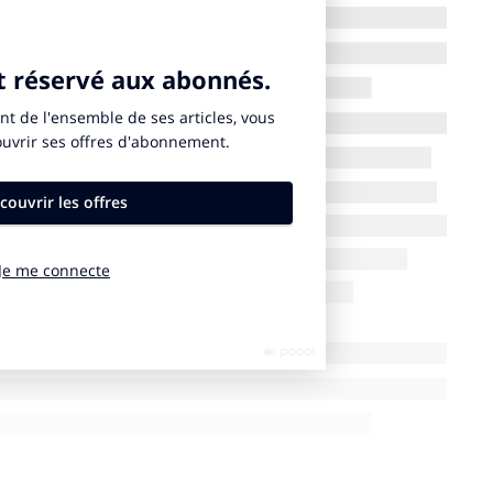
ntinué d’apporter son soutien humain, matériel et
 à l’international, sur les territoires où le Groupe ADP
urs de Groupe ADP se sont mobilisés auprès des
on de l’épidémie 260 tablettes digitales ont été
e rompre l’isolement des personnes malades, plus de
ivités locales et associations pour que les élèves
finement et 3 collaborateurs du Groupe ADP ont mis
fit de l’Assistance Publique des Hôpitaux de Paris
 question : non l’activité de la fondation n’a pas été
lle a redoublé !
 a évolué la relation avec vos partenaires ? Allez-vous
 avons dû adapter les relations que nous entretenons