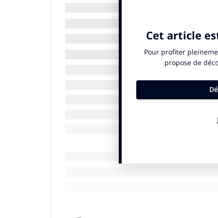
En 2020, la
Fondation du Groupe ADP
a co
financier à plus de 37 projets locaux et 12
est présent.
De plus, la Fondation et les collaborate
structures qui luttent contre la propagati
récoltées pour les hôpitaux AP-HP afin d
600 ordinateurs ont été donnés aux collect
puissent suivre leur cours malgré le con
leurs compétences professionnelles au pro
dans le cadre du dispositif COVISAN.
Donc pour répondre très clairement à votre
affectée, je dirais même qu’au contraire, e
TG/MF : Dans ce contexte compliqué, comment
pérenniser certaines pratiques à l’avenir ?
L.K.L :
Dans ce contexte particulier, nous