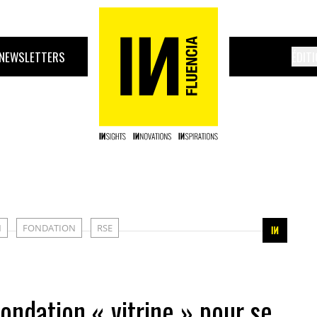
NEWSLETTERS
ÉDIT
N
FONDATION
RSE
fondation « vitrine » pour se