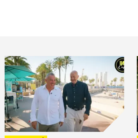
 les nouveaux outils de communication nous ont permis
s différents projets.
cier les collaborateurs du Groupe ADP à la Fondation,
ils ont pu participer à la sélection des dossiers
ette sélection des projets a permis aux collaborateurs
ndation, et de se sentir investis dans la cause.
n place une plateforme numérique 100% digitale qui
cénat auxquelles les collaborateurs peuvent
tribue à favoriser l’engagement des collaborateurs et
 à distance.
 rencontres et des échanges directs entre les
les membres du Comité de Sélection de la Fondation
sur la place du mécénat dans la stratégie RSE du
r, pendant le Mécènes Forum, le décloisonnement :
 modèles économiques, diminution des frontières entre la