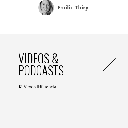
avec nos partenaires. A l’ère du digital,
Emilie Thiry
de garder le contact et de mener à bien no
Cette année, il nous tenait à cœur d’asso
malgré le contexte. Pour la première fois, 
soutenus par la Fondation. Participer à c
de mieux comprendre les missions de la Fo
Par ailleurs, nous avons également mis e
VIDEOS &
répertorie l’ensemble des missions de mé
PODCASTS
s’inscrire. Cette nouvelle plateforme con
permet de garder un lien malgré le travail
A l’avenir, nous souhaitons favoriser des
Vimeo INfluencia
membres du Conseil d’Administration et 
afin d’entretenir un dialogue constructif 
groupe.
TG/MF : Cette année, Admical met à l’honneu
décloisonnement des causes, hybridation des