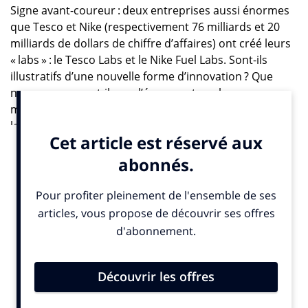
Signe avant-coureur : deux entreprises aussi énormes
que Tesco et Nike (respectivement 76 milliards et 20
milliards de dollars de chiffre d’affaires) ont créé leurs
« labs » : le Tesco Labs et le Nike Fuel Labs. Sont-ils
illustratifs d’une nouvelle forme d’innovation ? Que
nous apprennent-ils sur l’époque et sur les nouveaux
modèles économiques ? Depuis quelques années, les
labs semblent être (revenus) à la mode, ceux de Nike,
Tesco, Walmart en éclipsent des milliers d’autres. Les
entreprises lancent aujourd’hui des labs un peu
comme on créait autrefois des départements des
ressources humaines ou de relation client. La
généralisation de ce phénomène aurait presque
tendance à nous faire oublier qu’il y a une centaine
d’années, un mouvement similaire se produisait.
Chronique industrielle ou mutation fondamentale ?
En 1900, Thomas Edison ouvrait un lab au sein de