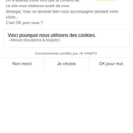
Je suis déjà abonné(e) :
je consulte la revue en
version digitale
SUIVEZ-NOUS
@
INfluencialemag