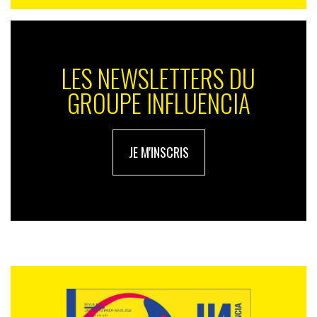
Jérôme Lavillat / @Jerome_L
Article extrait de la revue « Le Futur » disponible en
version papier ou digitale !
LES NEWSLETTERS DU
Pour s’abonner c’est ici
GROUPE INFLUENCIA
JE M'INSCRIS