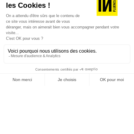
JE DÉCOUVRE LES NUMÉROS PRÉCÉDENTS
Je suis déjà abonné(e) :
je consulte la revue en
version digitale
SUIVEZ-NOUS
@
INfluencialemag