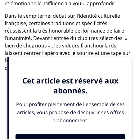
et émotionnelle. INfluencia a voulu approfondir.
Dans le sempiternel débat sur l’identité culturelle
française, certaines traditions et spécificités
réussissent la très honorable performance de faire
l’unanimité. Devant l’entrée du club très sélect des »
bien de chez nous « , les videurs franchouillards
laissent rentrer l’apéro avec le sourire et une tape sur
l’épaule. Lui est des nôtres, il fait boire son verre
comme les autres. Moment convivial ancré dans nos
moeurs alimentaires et sociales, l’apéro est au repas ce
que sont les préliminaires au coït : un préambule
rassembleur, stimulant mais qui parfois, aussi, peut se
suffire à lui-même. Mais quels symboles, messages et
reflets se cachent derrière les habitudes ? Le Syndicat
des Apéritifs à Croquer -qui malheureusement
rassemble des acteurs de cette malbouffe industrielle
ad hoc- explore le lien social dont il est à l’origine.