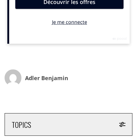
Comprendre pourquoi et comment les Français
prennent l’apéritif aujourd’hui, apporter un éclairage
nouveau sur ce moment si français, ce qu’il représente
dans notre société : voilà l’objectif de l’étude confiée à
Nelly Rodi. » L’apéro n’a jamais été soumis à une
convention et chacun le revendique plus que jamais en
2017 pour en faire un moment de liberté absolue ! Au
placard tous les codes, on crée ses propres tribus, on
combat la morosité pour lâcher prise, on refuse la
standardisation et on fait plaisir « , assure le bureau de
tendances. Que tirer des conclusions de son Manifesto
Adler Benjamin
Apero (*)?
L’influence du contexte sociétal sur la perception de
l’apéro par les Français
Tout d’abord, 81 % des Français voient l’apéro comme
un acte de résistance positive, 89,5 % estiment qu’il
TOPICS
soude dans une période incertaine et près de 70 %
reconnaissent qu’il répond à un besoin fondamental