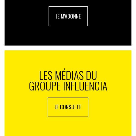
directrice de la communication corporate du groupe
Rocher : « ‘’Entreprise à mission’’ : démonstration du
JE M'ABONNE
Groupe Rocher » et ici celle de Katie Willaume,
directrice communication internationale de Damart
« Damart s’engage sur le chemin de la mode durable »
LES MÉDIAS DU
GROUPE INFLUENCIA
JE CONSULTE