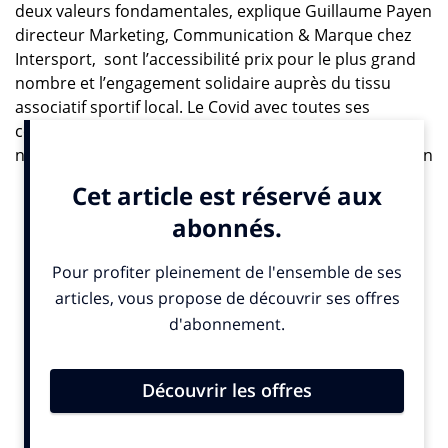
deux valeurs fondamentales, explique Guillaume Payen
directeur Marketing, Communication & Marque chez
Intersport, sont l’accessibilité prix pour le plus grand
nombre et l’engagement solidaire auprès du tissu
associatif sportif local. Le Covid avec toutes ses
conséquences sanitaires, économiques et sociales,
nous a poussé à renforcer encore nos engagements en
ce sens et à mettre en lumière les actions de nos
10 000 collaborateurs, agissant depuis de nombreuses
années avec des initiatives concrètes et engagées pour
le sport. Ce programme est un moyen de renforcer
notre connection émotionnelle».
Aider le sport amateur
C’est ainsi qu’Intersport (plus de 690 magasins
réalisant un CA de 2,4 milliards € en 2019) , qui en 2019
faisait partie des 25 marques préférées des Français,
soutient près de 10 000 clubs amateurs partout en
France aussi bien logistiquement (dons de matériel),