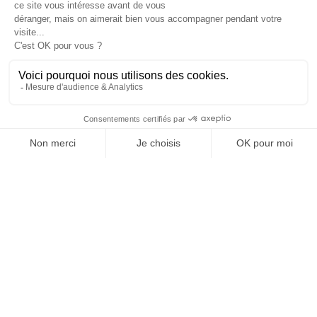
Je suis déjà abonné(e) :
je consulte la revue en
version digitale
SUIVEZ-NOUS
@
INfluencialemag