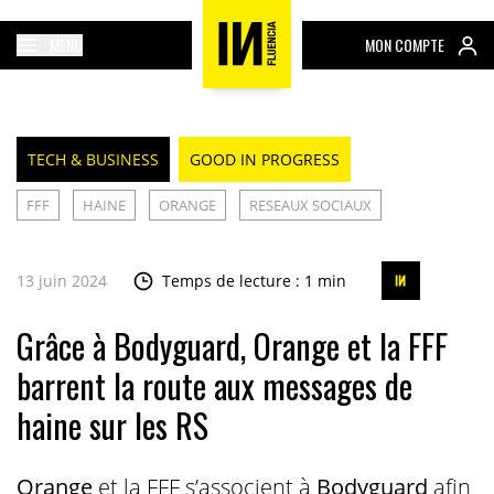
MENU
MON COMPTE
TECH & BUSINESS
GOOD IN PROGRESS
FFF
HAINE
ORANGE
RESEAUX SOCIAUX
13 juin 2024
Temps de lecture : 1 min
Grâce à Bodyguard, Orange et la FFF
barrent la route aux messages de
haine sur les RS
Orange
et la FFF s’associent à
Bodyguard
afin