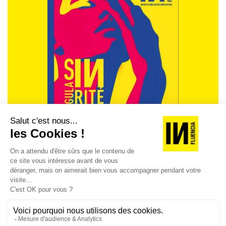
REVUE #48 : LA
SINGULARITÉ
[REVUE DIGITALE] INfluencia consacre son