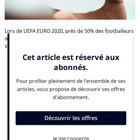
Lors de UEFA EURO 2020, près de 50% des footballeurs
ont reçu des messages de haine sur les réseaux
sociaux. La Coupe du monde féminine de la FIFA
2023
™
a également révélé que plus d’une joueuse sur
cinq a été la cible de messages insultants,
discriminatoires ou menaçants (rapport de la FIFA
2024).
Une solution de protection contre les messages toxiques en
ligne
Orange et la FFF s’associent à
Bodyguard
afin de
proposer aux équipes masculines, féminines et espoirs
de la Fédération française de football (FFF) ainsi qu’au
staff qui les accompagne, une solution de protection
contre les messages toxiques en ligne, reçus