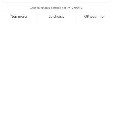
prochain numéro à une question devenue
centrale dans l’économie contemporaine : Qu’est-
ce que la singularité à l’heure de la
standardisation généralisée ? Ce numéro explore
la singularité là où elle est la plus mise à l’épreuve
: dans l’entreprise, dans la marque, dans les
organisations, dans les choix de gouvernance,
dans le rapport au pouvoir et à la technologie.
J'ACHÈTE LE NUMÉRO
JE M'ABONNE 1 AN - 4 NUM.
JE DÉCOUVRE LES NUMÉROS PRÉCÉDENTS