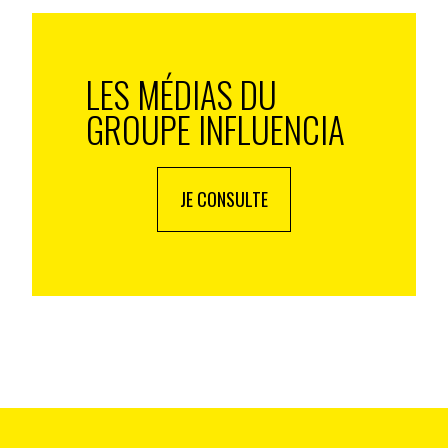
ve déborde même dans la sphère amoureuse. Ainsi,
LES MÉDIAS DU
res proposent désormais de faire connaissance au
GROUPE INFLUENCIA
onnes partageant des intérêts communs, dans un
ns. Au menu : brunch, apéritif dînatoire ou pique-
aines marques surfent d’ailleurs sur cette vague pour
JE CONSULTE
agne virale #LoveAtFirstTaste (amoureux dès la
scène des célibataires, sélectionnés préalablement
 Leur « mission » : partager un repas à deux, la seule
et, donc, d’accepter d’être nourri par un inconnu.
ndres ou complices, avec parfois, au bout de
 amoureuse.
lus grande socialisation. Ne dit-on pas qu’il n’y a
 seul devant son assiette ? Au contraire, lorsque l’on
 touche d’ailleurs ici à ce qui distingue
: tandis que nous mangeons fréquemment en groupe,