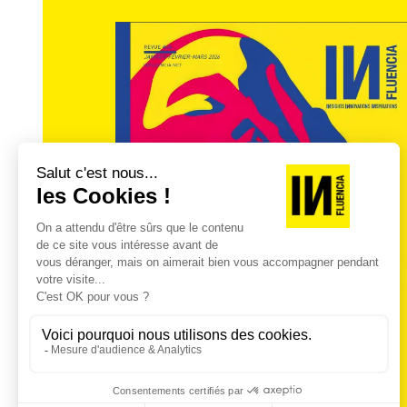
selon un cérémonial qui fait partie intégra
seule optique de survivre. Il semblerait qu
sociale du repas soit plus que jamais d’ac
tu nous tiens !
Article publié dans la revue INfluencia sur