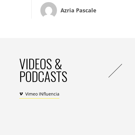
l’Écologie et les distributeurs en 2015. Cel
contre le gaspillage alimentaire de 2013,
Azria Pascale
grandes enseignes dans ce domaine.
Manger devient ainsi un acte éthique, voi
plus décorrélée de ce que l’on met dans la
maîtriser une cuisson que bien sourcer se
ont le vent en poupe, quand les mini-potag
dans son assiette doit être compatible ave
VIDEOS &
curiosité nous pousse à découvrir de nouve
PODCASTS
France une référence en matière de gast
La Tech à l’assaut du Food
Vimeo INfluencia
La génération des millennials (18-34 ans)
comme son aînée, mais un loisir à part en
exponentielle autour de tout ce qui touche
tablette et surtout le smartphone devienn
consulte pour tout : trouver une recette,
restaurant, compter les calories d’un plat