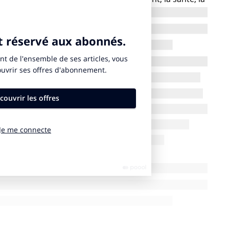
vation, la culture…
 le mouvement vegan, avec ses pro- et ses anti-, qui
sations en ligne. Et même si demain la majorité
la viande, des œufs ou du lait, il faut admettre que
de conscience. Les mentalités évoluent de façon
mal, sur la place de la protéine animale dans notre
tion, s’invitent désormais la lutte anti-gaspillage, la
 relation aux petits producteurs… Des initiatives
sibilisation du grand public à la problématique du
ution. Ce mouvement, né à Paris en 2012, organise des
ne de fruits et légumes mis au rebut ou invendus, dans
nfectionne des soupes, des salades, des jus de fruits
uitement ou à prix libre. Ce type de démarche, initié
ique, à l’image de l’accord signé entre le ministère de