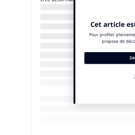
nutrition, la traçabilité, l’économie, l’inno
Pour preuve, l’effervescence suscitée par
génère chaque jour des milliers de conver
d’entre nous n’arrêtera pas d’absorber de 
tout ce bruit finit par éveiller une prise 
perceptible sur la notion de bien-être ani
alimentation et l’intérêt du végétal…
L’éthique fait maison
Ainsi, dans les conversations sur l’alimenta
gestion des ressources, le locavorisme, la
comme Disco Soupe, qui œuvre pour la sen
gâchis alimentaire, illustrent cette évol
sessions collectives et ouvertes de cuisi
une ambiance musicale et festive. On y co
ou des smoothies, redistribués à tous grat
par la société civile, trouve un écho polit