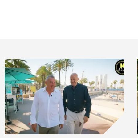
ui-ci est venu renforcer le pacte national de lutte
 en améliorant encore les bonnes pratiques des
re militant. La préparation d’un repas n’est désormais
 poêle. En effet, il est devenu aussi important de
s ingrédients. Par ailleurs, les solutions de compost
ers fleurissent sur les balcons. Bref, ce que l’on met
c ses valeurs et ses choix de vie. Au-delà, cette
lles saveurs ou à retrouver celles qui ont fait de la
ronomie.
, notamment, voit dans la cuisine non plus une corvée
tière. Cela se traduit par une innovation
 à ce domaine, portée par les outils digitaux. La
ent les nouveaux ustensiles de cuisine. On les
 apprendre à tourner un artichaut, réserver un
… Ainsi, les nouvelles technologies alimentent notre