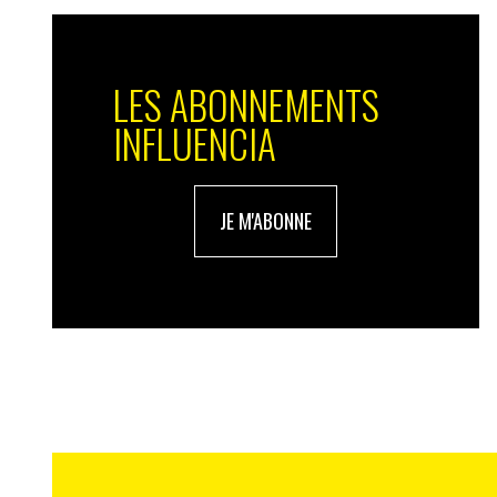
L’amour à la table
Ce concept de consommation collaborati
LES ABONNEMENTS
de nouveaux modèles de sites de rencont
INFLUENCIA
restaurant, en se réunissant entre pers
endroit atypique, propice aux conversatio
nique, il y en a pour tous les goûts. Cert
JE M'ABONNE
créer le buzz, comme Knorr, dont la camp
première bouchée) mettait récemment en 
par rapport à leurs goûts gastronomiques.
règle étant de donner à manger à l’autre 
S’ensuivaient des situations cocasses, te
l’expérience, la naissance d’une relation
Le repas redevient donc le prétexte à une p
rien de plus déprimant que de se retrouver
reçoit, on apprécie de faire des efforts. On
fondamentalement l’humain de l’animal 