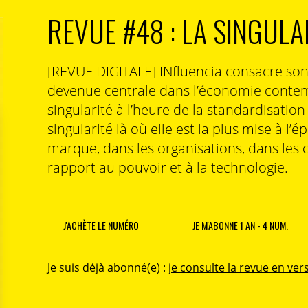
nte de notre culture, l’animal, lui, dévore dans la
REVUE #48 : LA SINGULA
’aujourd’hui, avec l’appui du digital, cette dimension
tualité et qu’elle se renforce même. Curiosité, quand
[REVUE DIGITALE] INfluencia consacre so
 la curiosité. Découvrez sa version digitale
devenue centrale dans l’économie contem
singularité à l’heure de la standardisatio
singularité là où elle est la plus mise à l’é
marque, dans les organisations, dans les 
rapport au pouvoir et à la technologie.
J'ACHÈTE LE NUMÉRO
JE M'ABONNE 1 AN - 4 NUM.
Je suis déjà abonné(e) :
je consulte la revue en vers