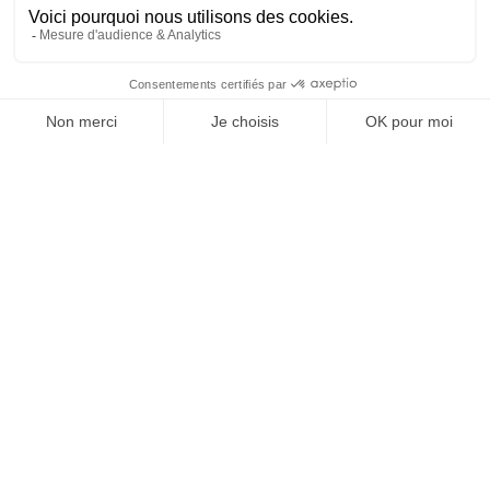
SUIVEZ-NOUS
@
INfluencialemag