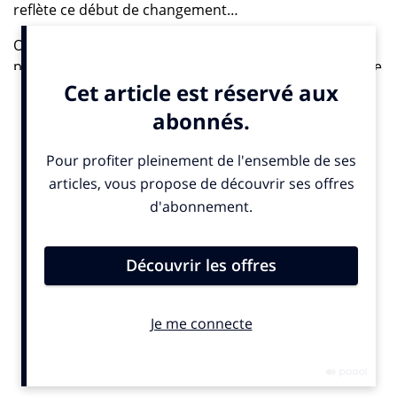
reflète ce début de changement…
On ne cesse de le répéter notre bon vieux CDI n’est
plus à la page. Même s’il mérite de perdurer, il doit être
relayé par de nouveaux statuts qui pourraient
vraiment relancer l’offre de travail et alléger les
contraintes contractuelles. Ce nouveau monde
numérique change nos comportements, nos usages et
plus généralement notre économie. Ne pas anticiper
une nation qui tranquillement mais sûrement se
transforme en un pays de travailleurs indépendants
est un manque de vision inquiétant pour notre avenir.
Avec plus de 1000 nouveaux freelances inscrits chaque
mois sur sa plateforme, Hopwork fait office de
baromètre empirique de ce changement de société. Ce
site de mise en relation entre offre et demande analyse
son activité et dresse un bilan incontournable de cette
nouvelle vision du travail dans l’hexagone.