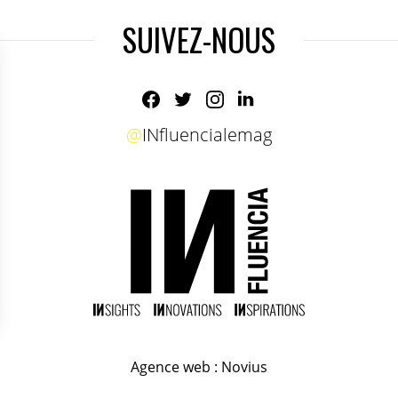
SUIVEZ-NOUS
@
INfluencialemag
Agence web
:
Novius