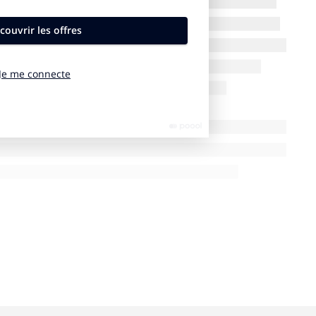
% des Européens, cet engouement pour les potagers
 d’ailleurs persuadés qu’il s’agit bien d’un «
classe d‘ailleurs au deuxième rang européen selon
lemagne) pour le jardinage amateur, représentant un
e conseillait : « il faut cultiver notre jardin ».
diatique : armée de pelles et râteaux, la Première
en grandes pompes début avril les premières
de la Maison Blanche depuis 60 ans. Un jardin
ce, tu meurs…
près d’un panel de 1000 personnes dans chacun des
ume-Uni, Etats-Unis) % des conso-cultivateurs en