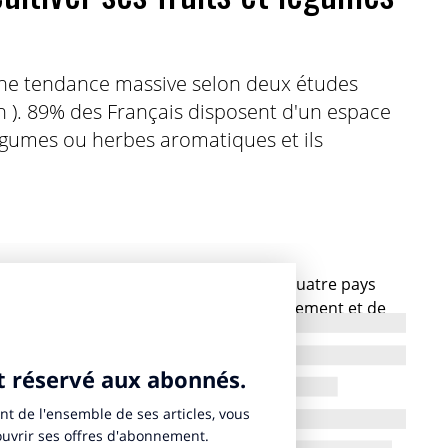
une tendance massive selon deux études
 ). 89% des Français disposent d'un espace
légumes ou herbes aromatiques et ils
rogés par Lightspeed Research, dans quatre pays
-Unis), envisagent de rejoindre le mouvement et de
égumes l’an prochain. Et pour ces cultivateurs en
es Français qui cultivent leurs fruits et légumes
ur cour comme potager !
 envie de vert en réaction à l’urbanisation,
ls sans pesticide et meilleure qualité des aliments