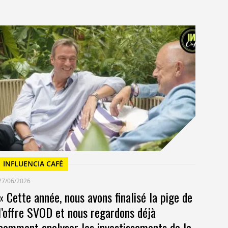
I
23/
Un
at
INFLUENCIA CAFÉ
27/06/2026
« Cette année, nous avons finalisé la pige de
l’offre SVOD et nous regardons déjà
comment analyser les investissements de la