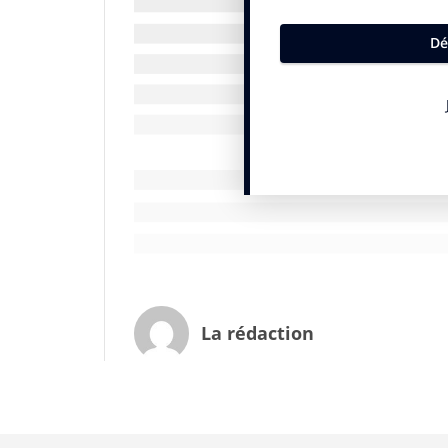
expliquent ce phénomène. Mais selon 72
devrait se prolonger. 76% des Français sont
changement de long terme ».La France se 
l’enquête Unep/Ipsos (juste derrière l’Al
marché de 6,105 milliards d’euros. Candide l
Michelle Obama a bien retenu la leçon, mé
dame des Etats-Unis a semé elle – même 
pousses du premier potager présidentiel 
potager bio, s’il vous plait… Plus tendan
Anika Michalowska
* étude menée en ligne en avril 2009 au
pays interrogés (France, Allemagne, Roya
La rédaction
2009