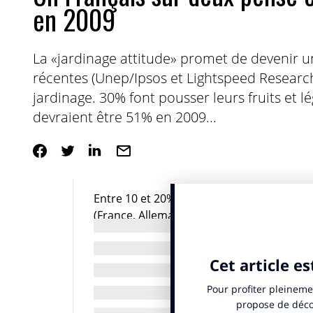
en 2009
La «jardinage attitude» promet de devenir 
récentes (Unep/Ipsos et Lightspeed Research
jardinage. 30% font pousser leurs fruits et 
devraient être 51% en 2009...
Entre 10 et 20% des consommateurs inter
(France, Allemagne, Royaume-Uni et Etats
faire pousser à leur tour leurs fruits et l
herbe, pas besoin d’un grand jardin, 54% d
utilisent un simple coin d’herbe dans le
Durcissement des conditions économiques,
recherche de produits alimentaires nature