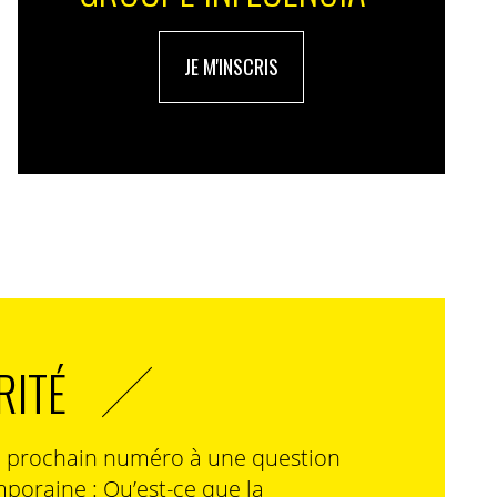
JE M'INSCRIS
RITÉ
n prochain numéro à une question
poraine : Qu’est-ce que la