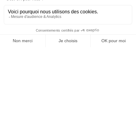
dans le rapport au pouvoir et à la technologie.
J'ACHÈTE LE NUMÉRO
JE M'ABONNE 1 AN - 4 NUM.
JE DÉCOUVRE LES NUMÉROS PRÉCÉDENTS
Je suis déjà abonné(e) :
je consulte la revue en
version digitale