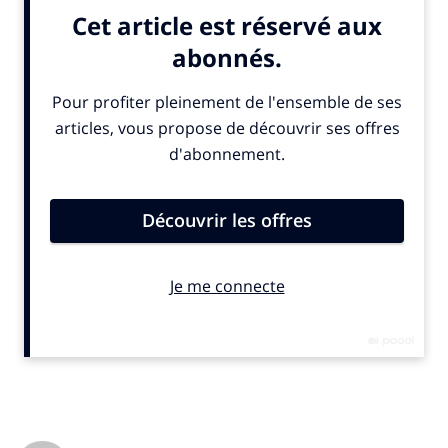
de partir et de lancer ma propre agence.
IN : quelles sont les particularités de Grows ?
F. B. :
nous travaillons uniquement avec des créateurs
de contenus. La dizaine de talents que nous
représentons en exclusivité pour une durée de deux
ans reconduite tacitement ont tous plus de 30 ans, à
une exception près, et ils ont tous plus de dix ans
d’expérience derrière eux, ce qui représente une
grande ancienneté dans ce secteur encore très jeune.
Mon travail consiste à faciliter les échanges entre les
créateurs de contenus et les annonceurs et de
comprendre les objectifs de ces derniers.
IN : travaillez-vous surtout avec des agences ou des annonceurs en
direct ?
F. B. :
90% de mon travail se fait avec les agences. Je
fais très peu de commercial. Je vais très rarement
m’adresser directement aux marques. Je n’ai pas une