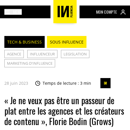
MENU
MON COMPTE
TECH & BUSINESS
SOUS INFLUENCE
AGENCE
INFLUENCEUR
LEGISLATION
MARKETING D'INFLUENCE
28 juin 2023
Temps de lecture : 3 min
« Je ne veux pas être un passeur de
plat entre les agences et les créateurs
de contenu », Florie Bodin (Grows)