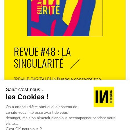
REVUE #48 : LA
SINGULARITÉ
[REVUE DIGITALE] INfluencia consacre son
prochain numéro à une question devenue
centrale dans l’économie contemporaine : Qu’est-
ce que la singularité à l’heure de la
standardisation généralisée ? Ce numéro explore
la singularité là où elle est la plus mise à l’épreuve
: dans l’entreprise, dans la marque, dans les
organisations, dans les choix de gouvernance,