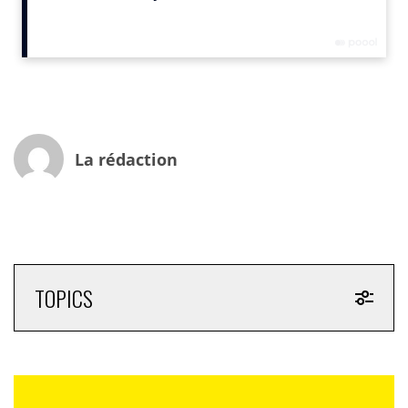
décalés mettant l’accent sur des scènes de vie à bord
d’un véhicule mais sans le dit véhicule.
Le produit en question est remplacé par un «roller-
skateur» tout droit sorti du mythique Studio 54 des
années disco. Lunettes noires, vêtu de noir et méga
cool, il transporte sur sa crinière deux jeunes, heureux
de squatter des cheveux crépus… Les spots TV sont
La rédaction
soutenus sur le net par un site tout aussi «groovy» que
la campagne. A voir…
Cette opération démontre que l’industrie automobile
malgré des quolibets justifiés sur des campagnes sans
saveur a encore de belles idées devant elle…
TOPICS
Gaël Clouzard