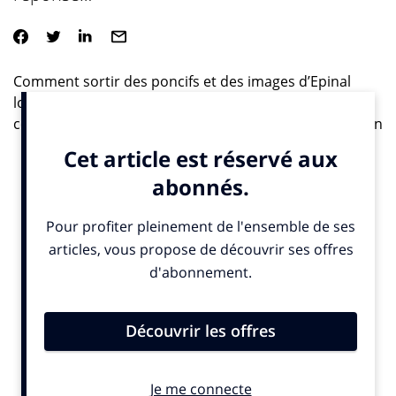
Comment sortir des poncifs et des images d’Epinal
lorsqu’on est un constructeur automobile voulant
communiquer sur son nouveau modèle? Fiat amène un
semblant de réponse…
Fini les bimbos bronzées, les grands décors naturels,
l’arrogance technologique, les familles heureuses aux
sourires Colgate, la sensation de puissance, etc,
etc. Selon Fiat, vendre une voiture en Argentine c’est
un peu comme conduire sur la tête d’un patineur coiffé
d’une coupe afro… Et non, ce n’est pas un
euphémisme…
Pour sa dernière campagne sur le nouveau Fiat Pallio
Groove, le constructeur italien, aidé de son agence Leo
Burnett Argentina vient de lancer une série de spots