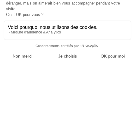
Je suis déjà abonné(e) :
je consulte la revue en
version digitale
SUIVEZ-NOUS
@
INfluencialemag