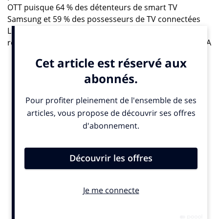
OTT puisque 64 % des détenteurs de smart TV
Samsung et 59 % des possesseurs de TV connectées
LG indiquent en avoir déjà entendu parler soit,
respectivement 9 et 4 points de plus que la moyenne. A
titre de comparaison, l’écart est sensiblement moindre
chez les abonnés Orange (+2 points) et Bouygues
Télécom (+4), dans les box desquelles la plateforme est
apparue dès son lancement.
Le constat est proche concernant l’intérêt exprimé
pour le nouveau service, après qu’il a été décrit à
grands traits aux panélistes
[2]
: 49 % dans l’ensemble
de la population de plus de quinze ans, et des pics à
54 % et 59 %, respectivement chez les équipés
Samsung et LG. On relève peu de différence, en
revanche, entre les différentes tranches d’âge : 47 % au
plus bas, chez les moins de 35 ans ; 53 % au plus haut,
chez les 35/49 ans.