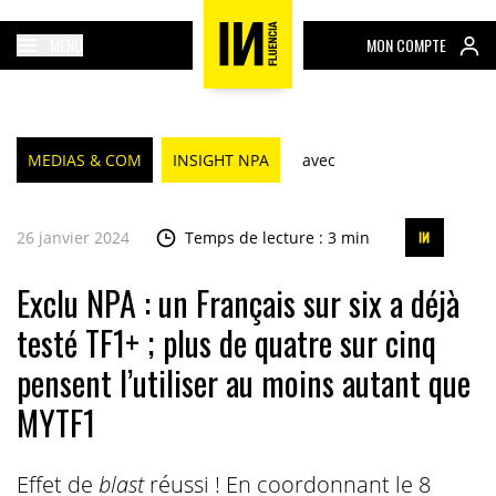
MENU
MON COMPTE
MEDIAS & COM
INSIGHT NPA
avec
26 janvier 2024
Temps de lecture : 3 min
Exclu NPA : un Français sur six a déjà
testé TF1+ ; plus de quatre sur cinq
pensent l’utiliser au moins autant que
MYTF1
Effet de
blast
réussi ! En coordonnant le 8