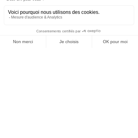
SUIVEZ-NOUS
@
INfluencialemag