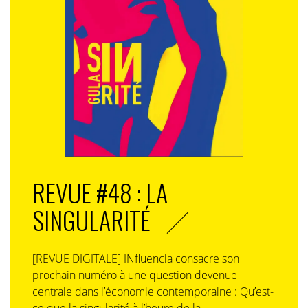
L’Italie a notifié, le 25 septembre 2023, à la Commission
européenne, un projet de décret législatif portant
dispositions complémentaires et correctives du décret
législatif n° 208 du 8 novembre 2021 relatif aux services
de médias audiovisuels (ci-après dénommé décret
TUSMA). Le gouvernement Italien précise dans sa
notification que…
(
Lire la suite
)
REVUE #48 : LA
SINGULARITÉ
[REVUE DIGITALE] INfluencia consacre son
prochain numéro à une question devenue
centrale dans l’économie contemporaine : Qu’est-