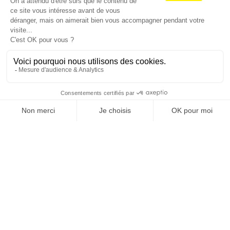
standardisation généralisée ? Ce numéro explore
la singularité là où elle est la plus mise à l’épreuve
: dans l’entreprise, dans la marque, dans les
organisations, dans les choix de gouvernance,
dans le rapport au pouvoir et à la technologie.
J'ACHÈTE LE NUMÉRO
JE M'ABONNE 1 AN - 4 NUM.
JE DÉCOUVRE LES NUMÉROS PRÉCÉDENTS
Je suis déjà abonné(e) :
je consulte la revue en
version digitale