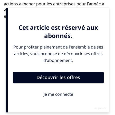
actions à mener pour les entreprises pour l’année à
ème
venir. La 17
édition de cette étude confirme les
enseignements tirés au lendemain de la pandémie.
Pour faire simple, nous autres, petits Terriens, avons
décidé de faire évoluer radicalement nos objectifs de
vie, en plaçant la stabilité de l’emploi et la préparation
de la retraite en tête de nos priorités, plutôt que le
mariage ou l’obtention d’un diplôme universitaire.
« Nous sommes entrés dans une décennie de
déconstruction, provoquée par l’évolution des
valeurs des
consommateurs, la croissance significative et rapide de l’IA
et le rythme
implacable du changement
»
, déclare
Stéphanie Lafontaine
, directrice exécutive chez
Accenture Song
.
Face à ces défis, les chefs d’entreprise se
demandent par où
commencer.
»
Pour aider les patrons à répondre aux attentes de
leurs clients, le cabinet de conseil a identifié cinq