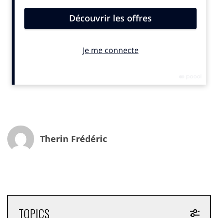
Utile pour la cosmétique, la viticulture, les spécialistes
de commerce en ligne…
Pour isoler ses ruches, cet entrepreneur a longtemps
utilisé comme tous ses collègues des produits issus de
la chimie comme la mousse et le polystyrène. L’idée lui
est alors venue de mettre au point une solution 100 %
naturelle. Après 18 mois de recherche, il a conçu
Embelium et a réalisé que son matériau offrait de
larges possibilités d’applications. Boites isothermes,
pots de fleurs à valeur ajoutée avec graines intégrées,
pots étanches destinés à la culture et à la décoration…
Therin Frédéric
Ce substitut aux plastiques alvéolaires peut répondre
aux attentes des fabricants de cosmétique, des
viticulteurs ou des spécialistes du commerce en ligne
et de la livraison. Le temps presse.
400 millions de tonnes de plastique par an
TOPICS