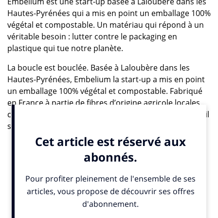
Embelium est une start-up basée à Laloubère dans les
Hautes-Pyrénées qui a mis en point un emballage 100%
végétal et compostable. Un matériau qui répond à un
véritable besoin : lutter contre le packaging en
plastique qui tue notre planète.
La boucle est bouclée. Basée à Laloubère dans les
Hautes-Pyrénées, Embelium la start-up a mis en point
un emballage 100% végétal et compostable. Fabriqué
en France à partie de fibres d’origine agricole locales
comme le chanvre et la rafle de maïs, et de mycélium, il
se décompose en douze semaines, fournissant un
humus sain et fertile. « Embelium est emprunté à la
nature ; on l’utilise, on le réutilise… et on le rend à la
nature », résume Rémi Laurant, l’initiateur de ce projet
qui a travaillé pendant trente ans dans l’industrie des
polymères, de l’automobile, de l’aéronautique et des
produits grand public, avant de tout lâcher pour se
consacrer pleinement à sa passion : l’apiculture.