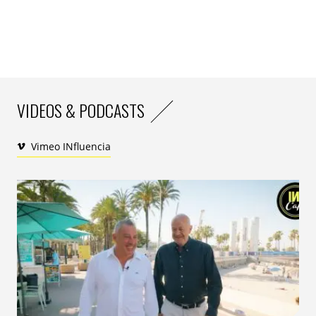
enregistré en Italie, en Espagne ou en Slovénie. Notre
pays contribue au rejet de 80.000 tonnes de plastique
dans la nature chaque année et plus de 10.000 tonnes
entrent en mer Méditerranée, selon une étude de
l’association de protection de l’environnement WWF Si
l’essentiel des déchets rejetés par la France (66 %)
VIDEOS & PODCASTS
restent en surface après un an, plus d’un cinquième
(21%) reviennent sur ses côtes et 11% coulent au fond
Vimeo INfluencia
des océans. Pour lutter contre ce phénomène et
protéger les rares poissons qui n’ont pas encore de
plastique dans leur estomac, de plus en plus
d’initiatives sont lancées afin de donner une seconde
vie aux emballages et aux bouteilles d’eau que nous
continuons d’acheter chaque jour.
Des meubles ou des tongs fabriqués avec des déchets
Certaines start-ups fabriquent des meubles ou des
tongs avec des déchets. D’autres mettent en avant les