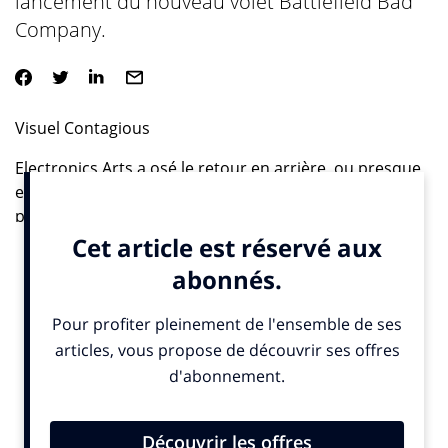
lancement du nouveau volet Battlefield Bad
Company.
Visuel Contagious
Electronics Arts a osé le retour en arrière, ou presque,
en invitant les gamers à piloter des chars miniatures
pour sa campagne de lancement du nouveau volet
Battlefield Bad Company.
Mais pour participer à cette bataille de chars dans la
vraie vie, il fallait repasser par…Internet bien sûr (on
est quand même assez loin des chars Solido).
Euro RSCG Singapour a donc construit au 1/10ème 4
chars, équipés de capteurs infra-rouges, de lasers et
de webcam, un champ de bataille, et une interface web
permettant de s’inscrire et d’amener son tank à la