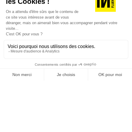
JE DÉCOUVRE LES NUMÉROS PRÉCÉDENTS
Je suis déjà abonné(e) :
je consulte la revue en
version digitale
SUIVEZ-NOUS
@
INfluencialemag