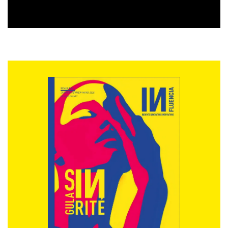
INfluencia : pensez-vous que jusqu’à ce que nous
répondions à toutes ces questions, l’économie
collaborative sera dans l’incapacité d’atteindre le
sommet le plus culminant de son développement ?
Marianne Cooper : non elle le pourra mais la question
est de savoir quels seront les gagnants et les perdants.
Ceux qui sont certains d’en sortir gagnants sont ceux
qui détiennent des actions dans les entreprises
fortement évaluées, pas ceux qui travaillent dans les
entreprises sous traitantes. Il n’y a rien de nouveau
dans ce constat, c’est ce qui se passe depuis plusieurs
décennies et qui a creusé l’écart entre les perdants et
les gagnants. Il faut une critique plus sévère des
aspects négatifs du modèle économique même de
l’économie collaborative. Il y a une croyance générale
bien ancrée qui pense que l’économie collaborative
représente le nouveau grand virage de notre
économie, et une fois encore je ne nie pas ses aspects