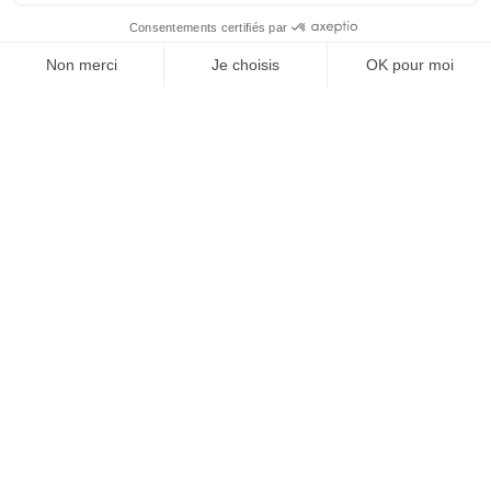
J'ACHÈTE LE NUMÉRO
JE M'ABONNE 1 AN - 4 NUM.
JE DÉCOUVRE LES NUMÉROS PRÉCÉDENTS
Je suis déjà abonné(e) :
je consulte la revue en
version digitale