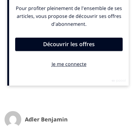
« Les marques doivent embrasser ce mouvement,
devenu aujourd’hui une réalité économique
incontournable. Elles seraient inspirées d’utiliser la
même stratégie que la foule, exactement comme elles
l’ont fait en adoptant les médias sociaux. Le partage, le
crowfunding et le crowdsourcing représentent une
nouvelle opportunité ». Les recommandations de
Jeremiah Owyang, fondateur de Crowd Companies
s’inscrivent justement dans le droit fil des constats
relatés par INfluencia depuis un an. Indéniablement
favorable pour les consommateurs et de plus en plus
prisée par les marques, l’économie collaborative est-
elle pour autant bénéfique au marché du travail ? C’est
la question que soulève Marianna Cooper, professeur
de sociologie à l’université de Stanford.
Chercheuse en chef pour Sheryl Sandberg dans son
Adler Benjamin
best-seller Lean In, Marianne Cooper plaide pour un
meilleur équilibre des jugements sur les conséquences