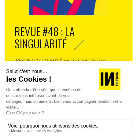
positifs, notamment en création d’emplois. Mais il faut
tenir compte des « laisser pour compte ».
REVUE #48 : LA
SINGULARITÉ
[REVUE DIGITALE] INfluencia consacre son
prochain numéro à une question devenue
centrale dans l’économie contemporaine : Qu’est-
ce que la singularité à l’heure de la
standardisation généralisée ? Ce numéro explore
la singularité là où elle est la plus mise à l’épreuve
: dans l’entreprise, dans la marque, dans les
organisations, dans les choix de gouvernance,
dans le rapport au pouvoir et à la technologie.