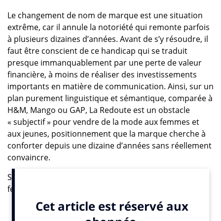
Le changement de nom de marque est une situation
extrême, car il annule la notoriété qui remonte parfois
à plusieurs dizaines d’années. Avant de s’y résoudre, il
faut être conscient de ce handicap qui se traduit
presque immanquablement par une perte de valeur
financière, à moins de réaliser des investissements
importants en matière de communication. Ainsi, sur un
plan purement linguistique et sémantique, comparée à
H&M, Mango ou GAP, La Redoute est un obstacle
« subjectif » pour vendre de la mode aux femmes et
aux jeunes, positionnement que la marque cherche à
conforter depuis une dizaine d’années sans réellement
convaincre.
Sur le papier Zara parle spontanément plus aux
femmes grâce à l’imaginaire de chaleur, de culture
méditerranéenne, de féminité et de modernité dont le
nom est porteur. Mais La Redoute a un taux de