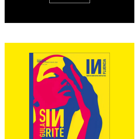
perte de confiance du public qui s’en suivit. Finalement,
il fut décidé avec sagesse que la référence royale
restait un atout pour conduire le changement et que
cette valeur faisait partie de la marque…
Conclusion pour DSK : on ne change pas de patronyme
comme on change de chemise. Je ne vois qu’une seule
solution pour l’ex-candidat de gauche préféré des
Français : bâtir une stratégie de communication pour
redevenir « Dominique Strauss-Kahn », ou « Strauss-
Kahn » et marquer ainsi le retour au statut de simple
citoyen. L’époque du fantasme où l’homme se prenait
et était pris pour une marque est finie.
Pour le Carlton de Lille, la récente affaire de moeurs a,
paradoxalement, augmenté sa notoriété. C’est ce qui
était arrivé à la marque Festina dont l’équipe cycliste
avait été contrôlée positive il y a quelques années. Sa
notoriété avait aussitôt bondi, chacun se demandant