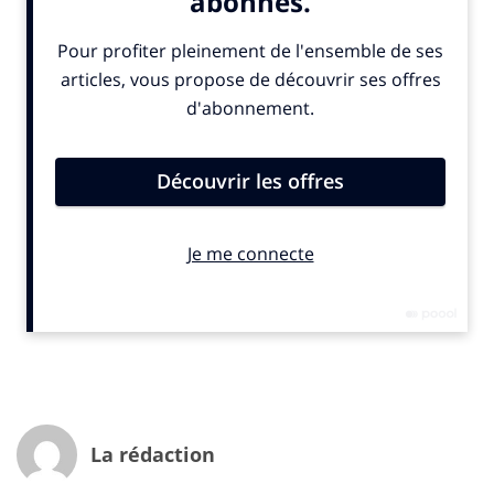
notoriété spontanée de 98% dans le secteur de la
vente à distance ! Y renoncer serait une folie à cause
du coût de reconstitution de cette notoriété. On sait
par exemple que M&M’S, dix ans après avoir remplacé
Treets en France afin de constituer une marque unique
au plan mondial, n’avait pas retrouvé le volume des
ventes de la « lovemarque » sur le marché français.
Deux situations se présentent donc pour une
entreprise dont le nom de marque est devenu
inadapté : soit compenser la perte d’image par un
travail sur l’offre et sur la communication pour faire
oublier la perception spontanée, soit en changer pour
marquer publiquement le changement de stratégie.
Les causes du changement sont de plusieurs natures :
Son obsolescence : lorsqu’une marque est adossée à
La rédaction
une technologie, on peut dire que dès sa création ses
jours sont comptés. En effet, l’innovation peut rendre