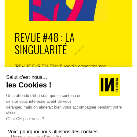
ce qui était vendu sous ce nom. Dans ces conditions, il
serait dommage de changer le nom de cet hôtel. Idem
pour le Sofitel de New York.
Pierre-Louis DESPREZ, Président du Bec-Institute,
REVUE #48 : LA
Centre européen de la Marque, enseignant à Paris V
SINGULARITÉ
Sorbonne
[REVUE DIGITALE] INfluencia consacre son
prochain numéro à une question devenue
centrale dans l’économie contemporaine : Qu’est-
ce que la singularité à l’heure de la
standardisation généralisée ? Ce numéro explore
la singularité là où elle est la plus mise à l’épreuve
: dans l’entreprise, dans la marque, dans les
organisations, dans les choix de gouvernance,
dans le rapport au pouvoir et à la technologie.