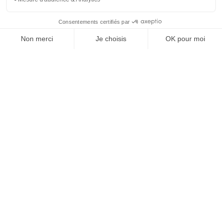
J'ACHÈTE LE NUMÉRO
JE M'ABONNE 1 AN - 4 NUM.
JE DÉCOUVRE LES NUMÉROS PRÉCÉDENTS
Je suis déjà abonné(e) :
je consulte la revue en
version digitale