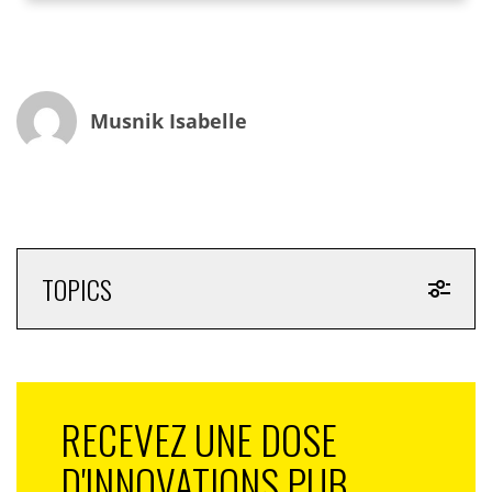
d’ailleurs le thème de notre prochaine revue qui sortira
fin juin – Un beau challenge qu’elles peuvent gagner. Il
n’est jamais trop tard. Les DNVB (Digitally Native
Vertical Brands) montrent en tout cas le chemin aux
Musnik Isabelle
marques vieillissantes.
TOPICS
RECEVEZ UNE DOSE
D'INNOVATIONS PUB,