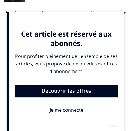
Pourtant, toutes les enquêtes montrent que le désir de
consommer n’est pas mort, il est juste différent. Selon
une enquête de l’
Obsoco
de janvier 2021, 63% des
Français déclaraient « vouloir consommer autrement ».
Le consommateur est en train de changer ses
habitudes. Il a retrouvé des bonheurs simples, se
tourne vers une consommation « conscientisée », plus
responsable et il est davantage à la recherche
d’expériences.
Pour le séduire de nouveau, les marques n’ont pas le
choix si elles ne veulent pas mourir : elles doivent
s’adapter et tout en étant Meaningful, ressusciter le…
désir. Oui, le désir, un mot qu’on a peut-être trop
souvent laissé de côté, comme s’il était un peu
honteux, mais qui pourtant se marie bien avec
confiance. Désir de consommer bien sûr mais aussi
désir d’entreprendre et désir de s’engager – c’est