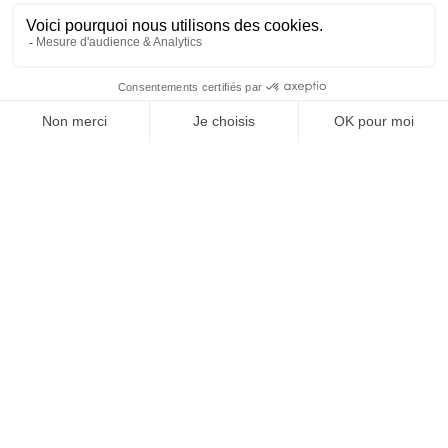
SUIVEZ-NOUS
@
INfluencialemag