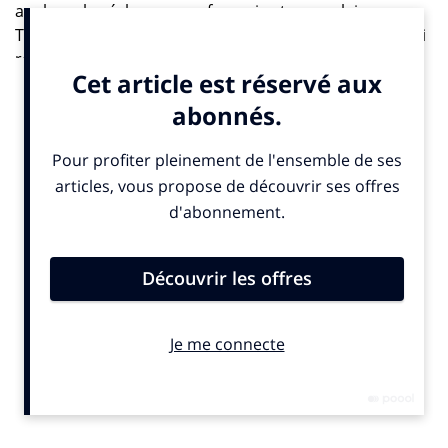
analyser les échanges en français et en anglais sur
Twitter à propos du réchauffement climatique. Ceux-ci
représentent “
entre 500 000 et 2 millions de tweets par
semaine
” affirme-t-il. Depuis 2016, ce sont ainsi près
d’un demi-milliard d’échanges qui ont été enregistrés
et analysés.
De quoi distinguer plusieurs communautés, entre
comptes “pro-climat”, « techno-solutionnistes »,
“climato-dénialistes” et “climato-sceptiques”. “
Chaque
groupe est composé de sous-ensembles de communautés
qui sont soit régionales, soit idéologiques
”, précise le
chercheur, qui tente une analogie : “
c’est un petit peu
comme si on observait une grande cour d’école, dans
laquelle on voit les copains qui se retrouvent toujours à la
récré
.”
Dans cette “cour d’école”, les comptes “climato-
dénialistes” ont plusieurs spécificités : “
ils sont suractifs,