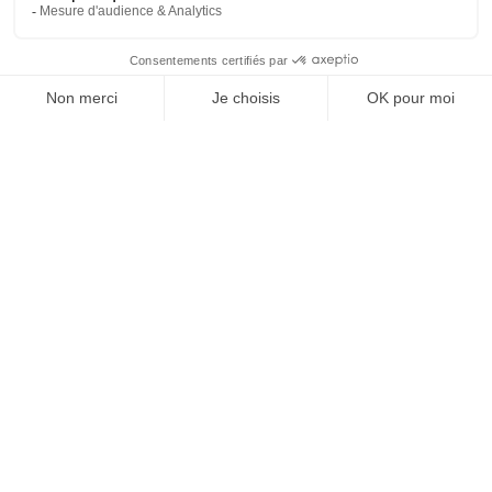
SUIVEZ-NOUS
@
INfluencialemag