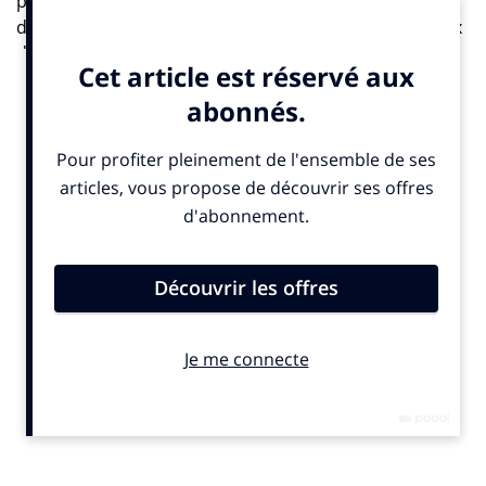
pris plus d’importance. Aujourd’hui, la question est
devenue importante dans tout le secteur. Des réseaux
de structures réfléchissent sur ces sujets, sans avoir
encore toutes les réponses. De grandes institutions
sont porteuses, comme le
CNC
pour le cinéma ou le
CNM
pour la musique. La danse et le théâtre peinent
encore à concrétiser leur réflexion mais s’y intéressent
fortement. Il y a aussi beaucoup à faire dans
l’événementiel.
IN : Quels sont les principaux postes d’émission de l’empreinte carbone
de ces secteurs ?
D. I. :
Cela dépend des secteurs, voire des esthétiques.
Les impacts de la musique et du cinéma sont
davantage liés au numérique. L’opéra génère des
impacts en conception supérieur aux Arts du cirque.
Les enjeux des métiers de l’édition et du livre peuvent,
eux,avoir des impacts spécifiques liés à cet objet. Mais
si on devait tracer de grandes tendances, le principal