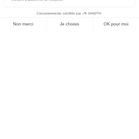
SUIVEZ-NOUS
@
INfluencialemag
Agence web
:
Novius