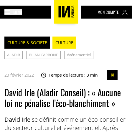
MENU
MON COMPTE
CULTURE & SOCIETE
CULTURE
ALADIR
BILAN CARBONE
événementiel
23 février 2022
Temps de lecture : 3 min
David Irle (Aladir Conseil) : « Aucune
loi ne pénalise l’éco-blanchiment »
David Irle
se définit comme un éco-conseiller
du secteur culturel et événementiel. Après